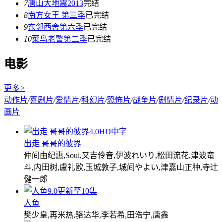
7
唐山大地震2013
完结
8
南方女王 第三季
已完结
9
东邻西舍第六季
已完结
10
菜鸟老警第二季
已完结
电影
更多
>
动作片
/
喜剧片
/
爱情片
/
科幻片
/
恐怖片
/
战争片
/
剧情片
/
纪录片
/
动
画片
4.0
HD中字
出走 哥哥的彼界
仲间由纪惠,Soul,又吉伶音,伊波れいり,松田流花,津波竜
斗,内田树,盧礼欧,玉城敦子,城间やよい,津嘉山正种,寺辻
健一郎
9.0
更新至10集
人鱼
樊少皇,再米热,骆达华,李若希,田浩宁,唐鑫