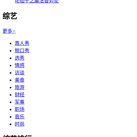
花仙子之魔法香对论
综艺
更多
>
真人秀
脱口秀
选秀
情感
访谈
美食
旅游
财经
军事
职场
音乐
时尚