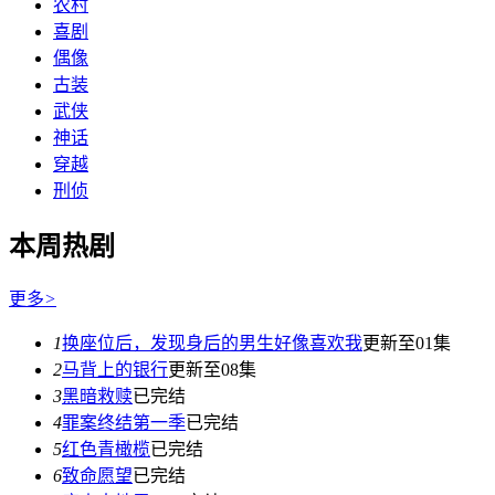
农村
喜剧
偶像
古装
武侠
神话
穿越
刑侦
本周热剧
更多
>
1
换座位后，发现身后的男生好像喜欢我
更新至01集
2
马背上的银行
更新至08集
3
黑暗救赎
已完结
4
罪案终结第一季
已完结
5
红色青橄榄
已完结
6
致命愿望
已完结