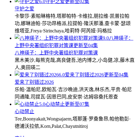
6.0
守护之爱
更新至02集
守护之爱
卡黎莎·素帕琳格特,塔那帕特·卡维拉,朋拉维·凯普拉帕
功,娜琳迪帕·莎功昂格派,拉提帕·隆沃那潘,查卡蒙·瑟颂
维塔亚,Freya·Sirinchaya,哈莉特·阿芮娅·玛格拉
9.0
八神瑛子：
上野中央署组织犯罪对策课
更新至04集
八神瑛子：上野中央署组织犯罪对策课
黑木美沙,每熊克哉,高良健吾,池内博之,小岛健,凉,藤木直
人,奥田瑛二
6.0
爱来了别错过2026
更新至04集
爱来了别错过2026
乐帕·温帕尼,欧帕瓦·吉沙晚迪,洪天逸,林乐杰,平贲·帕尼
同通隆,司提瓦·因恩巴同,皮安崇·达姆容桑托恩查
5.0
心动禁止
更新至07集
心动禁止
Tee,Boonyakait,Wongsajaem,塔那蓬·罗桑鲁昂,帕他勒彭·
德浦沃拉侬,Korn,Palat,Chayutnitiroj