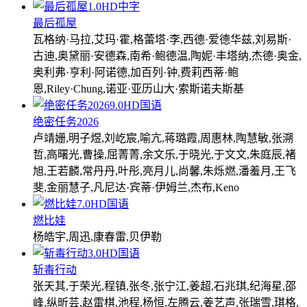
1.0
HD中字
最后孤屋
瓦格纳·马拉,艾玛·霍,格蕾塔·李,西德·爱德华兹,刘易斯·
古迪,奥黛丽·安德森,南希·鲍德温,陶妮·丰塔纳,杰德·奥金,
奥利弗·亨利·阿诺德,加百列·钟,费莉西蒂·鲍
恩,Riley·Chung,诺亚·亚历山大·索斯诺夫斯基
9.0
HD国语
绝密任务2026
卢靖姗,明子煜,刘屹宸,喻亢,蒋璐霞,周惠林,陶慧敏,张溯
哲,高曙光,曹操,屈菁菁,余文乐,于晓光,于文文,朱庭辰,褚
旭,王若麟,常丹丹,叶彤,亮月儿,尚馨,朱烁燃,潘羞月,王飞
斐,金丽慧子,凡尼达·宾蒂·伊姆兰,杰布,Keno
7.0
HD国语
燃比娃
杨皓宇,周迅,康春雷,贝伊勒
3.0
HD国语
斩毒行动
张天其,于荣光,程镇,张冬,张宁江,姜超,石兆琪,纪海星,邵
峰,纵昕芸,赵雷棋,池程,杨恒,左腾云,姜艺声,张瑞雪,琪格,