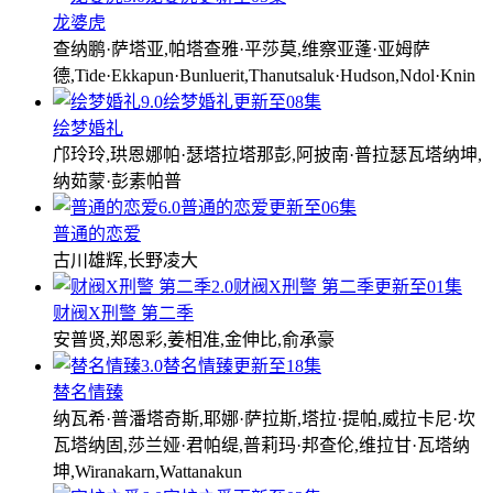
龙婆虎
查纳鹏·萨塔亚,帕塔查雅·平莎莫,维察亚蓬·亚姆萨
德,Tide·Ekkapun·Bunluerit,Thanutsaluk·Hudson,Ndol·Knin
9.0
绘梦婚礼
更新至08集
绘梦婚礼
邝玲玲,珙恩娜帕·瑟塔拉塔那彭,阿披南·普拉瑟瓦塔纳坤,
纳茹蒙·彭素帕普
6.0
普通的恋爱
更新至06集
普通的恋爱
古川雄辉,长野凌大
2.0
财阀X刑警 第二季
更新至01集
财阀X刑警 第二季
安普贤,郑恩彩,姜相准,金伸比,俞承豪
3.0
替名情臻
更新至18集
替名情臻
纳瓦希·普潘塔奇斯,耶娜·萨拉斯,塔拉·提帕,威拉卡尼·坎
瓦塔纳固,莎兰娅·君帕缇,普莉玛·邦查伦,维拉甘·瓦塔纳
坤,Wiranakarn,Wattanakun