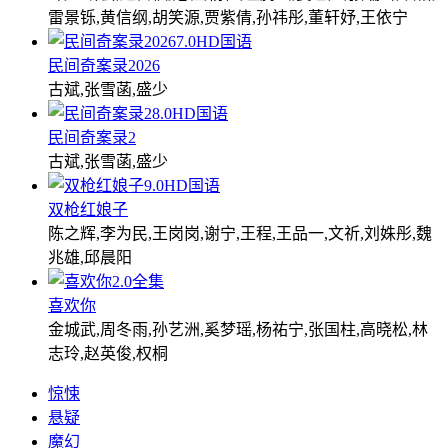
雷景铄,黄信纲,胡笑源,贾紫倩,孙祎彤,董轩妤,王依宁
7.0
HD国语
民间奇案录2026
古斌,张雪菡,盛少
8.0
HD国语
民间奇案录2
古斌,张雪菡,盛少
9.0
HD国语
双枪红娘子
陈之辉,李为民,王岗岗,谢宁,王程,王品一,文祈,刘姝彤,魏
兆雄,邱晨阳
2.0
全集
喜欢你
金城武,周冬雨,孙艺洲,奚梦瑶,杨祐宁,张国柱,高晓松,林
志玲,赵英俊,权桐
惊悚
悬疑
魔幻