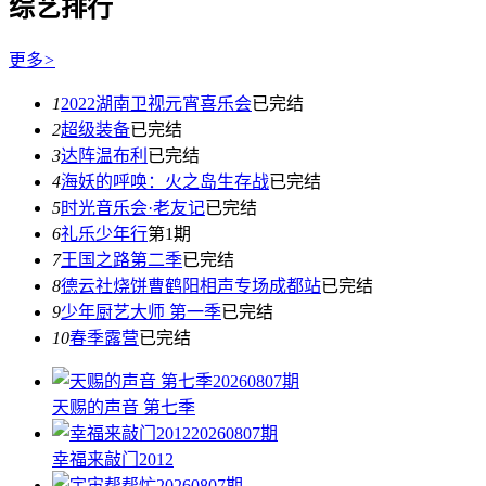
综艺排行
更多
>
1
2022湖南卫视元宵喜乐会
已完结
2
超级装备
已完结
3
达阵温布利
已完结
4
海妖的呼唤：火之岛生存战
已完结
5
时光音乐会·老友记
已完结
6
礼乐少年行
第1期
7
王国之路第二季
已完结
8
德云社烧饼曹鹤阳相声专场成都站
已完结
9
少年厨艺大师 第一季
已完结
10
春季露营
已完结
20260807期
天赐的声音 第七季
20260807期
幸福来敲门2012
20260807期