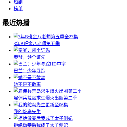
短剧
榜单
最近热播
全23集
3年B班金八老师第五季
秦爷，领个证先
HD中字
巴兰：少年寻踪
她不是不敢离
雇佣兵荒岛求生爆火出圈第二季
更新至06集
我的鸵鸟先生
拒绝做妾后我成了太子侧妃