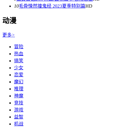
10
毛骨悚然撞鬼经 2023夏季特别篇
HD
动漫
更多
>
冒险
热血
搞笑
少女
恋爱
魔幻
推理
神魔
竞技
游戏
益智
机战