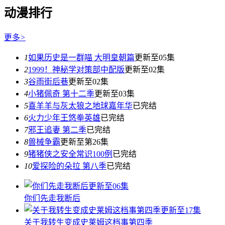
动漫排行
更多
>
1
如果历史是一群喵 大明皇朝篇
更新至05集
2
1999！神秘学对策部中配版
更新至02集
3
谷雨街后巷
更新至02集
4
小猪佩奇 第十二季
更新至03集
5
喜羊羊与灰太狼之地球嘉年华
已完结
6
火力少年王悠拳英雄
已完结
7
邪王追妻 第二季
已完结
8
兽械争霸
更新至第26集
9
猪猪侠之安全常识100例
已完结
10
爱探险的朵拉 第八季
已完结
更新至06集
你们先走我断后
更新至17集
关于我转生变成史莱姆这档事第四季