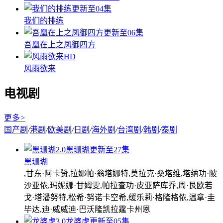
更新至04集
我们的排练
更新至06集
吾凰在上之凤御四方
HD
风雨欲来
电视剧
更多
>
国产剧
/
港剧
/
欧美剧
/
日剧
/
海外剧
/
台湾剧
/
韩剧
/
泰剧
2.0
黑珊瑚
更新至27集
黑珊瑚
,甘东·阿卡赞,拉娜帕·翁塔娜特,莫拉克·桑塔维,塔纳功·陂
沙亚侬,玛妮娜·甘姆雯,帕拉查功·皮亚萨库乔,周·艮欧若
戈·塔潘努特,松希·努诺卡空希,缓乐莉·格隆格侬,温拿·圭
毕达,迪·威威迪·巴沃隆凯拉霆卡州恩
3.0
龙婆虎
更新至05集