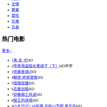
言情
罪案
冒险
灾难
古装
热门电影
更多
>
1
馬·女·犬
HD
2
传奇海盗船长黑胡子（下）
HD中字
3
完美音调2
HD
4
解放·终局营救
HD
5
怪咖双雄
HD
6
吉屋出租
HD
7
迎春阁之风波
HD
8
国王的选择
HD
9
山女日记2.SP前篇.去秋山节吧.常念岳
HD