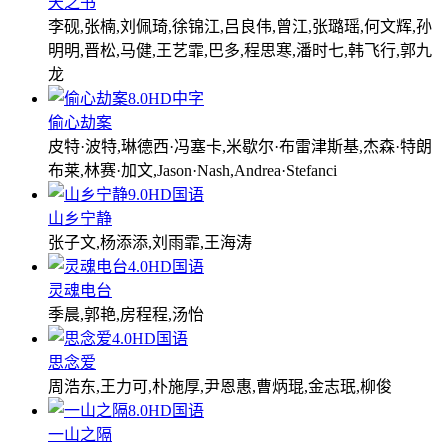
天之书
李砚,张楠,刘佩琦,徐锦江,吕良伟,曾江,张璐瑶,何文辉,孙
明明,晋松,马健,王艺霏,巴多,程思寒,潘时七,韩飞行,郭九
龙
8.0
HD中字
偷心劫案
皮特·波特,琳德西·冯塞卡,米歇尔·布雷津斯基,杰森·特朗
布莱,林赛·加文,Jason·Nash,Andrea·Stefanci
9.0
HD国语
山乡宁静
张子文,杨添添,刘雨霏,王海涛
4.0
HD国语
灵魂电台
季晨,郭艳,房程程,汤怡
4.0
HD国语
思念爱
周浩东,王力可,朴施厚,尹恩惠,曹炳琨,金志珉,柳俊
8.0
HD国语
一山之隔