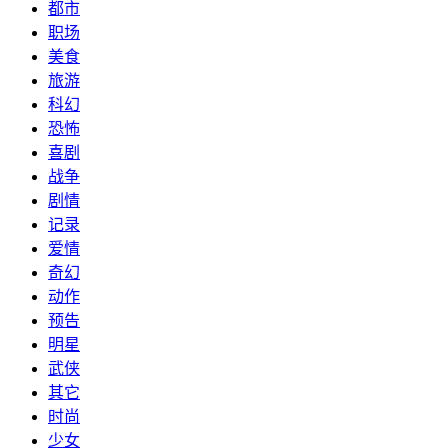
都市
职场
美食
旅游
科幻
恐怖
喜剧
战争
剧情
记录
爱情
奇幻
动作
预告
明星
武侠
其它
时尚
少女