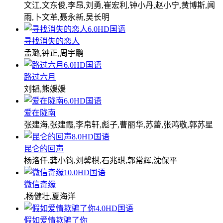
文江,文东俊,李昂,刘勇,崔宏利,钟小丹,赵小宁,黄博斯,闻
雨,卜文革,聂永新,吴长明
6.0
HD国语
寻找消失的恋人
孟璐,钟正,周宇鹏
6.0
HD国语
路过六月
刘韬,熊媛媛
6.0
HD国语
爱在陇南
张建海,张建霞,李帛轩,彪子,曹丽华,苏蕾,张鸿敬,郭苏星
8.0
HD国语
昆仑的回声
杨洛仟,龚小钧,刘馨棋,石兆琪,郭常辉,沈保平
10.0
HD国语
微信奇缘
,杨健壮,夏海洋
4.0
HD国语
假如爱情欺骗了你