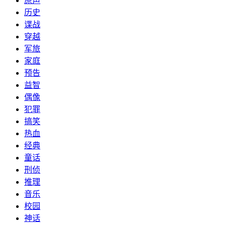
原声
历史
谍战
穿越
军旅
家庭
预告
益智
偶像
犯罪
搞笑
热血
经典
童话
刑侦
推理
音乐
校园
神话