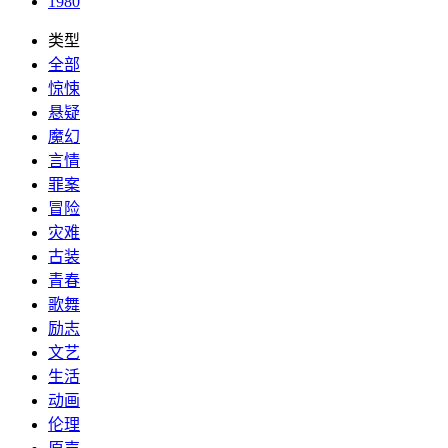
1980
类型
全部
惊悚
悬疑
魔幻
言情
罪案
冒险
灾难
古装
青春
歌舞
励志
文艺
生活
动画
伦理