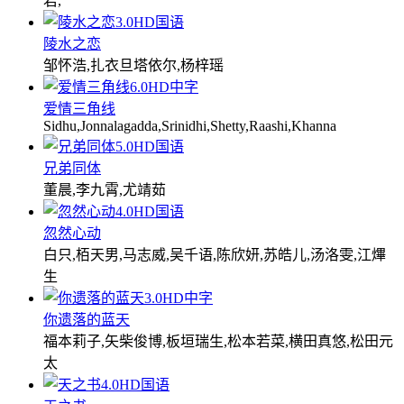
君,
3.0
HD国语
陵水之恋
邹怀浩,扎衣旦塔依尔,杨梓瑶
6.0
HD中字
爱情三角线
Sidhu,Jonnalagadda,Srinidhi,Shetty,Raashi,Khanna
5.0
HD国语
兄弟同体
董晨,李九霄,尤靖茹
4.0
HD国语
忽然心动
白只,栢天男,马志威,吴千语,陈欣妍,苏皓儿,汤洛雯,江熚
生
3.0
HD中字
你遗落的蓝天
福本莉子,矢柴俊博,板垣瑞生,松本若菜,横田真悠,松田元
太
4.0
HD国语