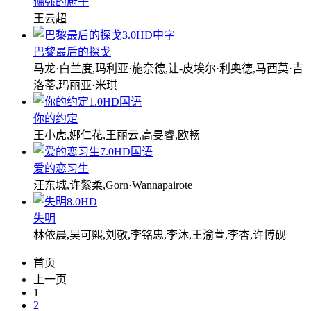
倔强的厨子
王云超
3.0
HD中字
巴黎最后的探戈
马龙·白兰度,玛利亚·施奈德,让-皮埃尔·利奥德,马西莫·吉
洛蒂,玛丽亚·米琪
1.0
HD国语
你的约定
王小虎,娜仁花,王丽云,高旻睿,欧畅
7.0
HD国语
爱的恋习生
汪东城,许紫柔,Gorn·Wannapairote
8.0
HD
失明
林依晨,吴可熙,刘敬,李铭忠,李沐,王渝萱,李杏,许博砚
首页
上一页
1
2