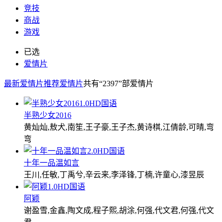
竞技
商战
游戏
已选
爱情片
最新爱情片
推荐爱情片
共有
“2397”
部爱情片
1.0
HD国语
半熟少女2016
黄灿灿,敖犬,南笙,王子豪,王子杰,黄诗棋,江倩龄,可晴,弯
弯
2.0
HD国语
十年一品温如言
王川,任敏,丁禹兮,辛云来,李泽锋,丁楠,许童心,漆昱辰
1.0
HD国语
阿颖
谢盈雪,金鑫,陶文成,程子熙,胡涂,何强,代文君,何强,代文