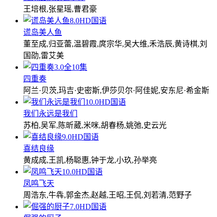
王培根,张星瑶,曹君豪
8.0
HD国语
谎岛美人鱼
董至成,归亚蕾,温碧霞,庹宗华,吴大维,禾浩辰,黄诗棋,刘
国劭,雷艾美
3.0
全10集
四重奏
阿兰·贝茨,玛吉·史密斯,伊莎贝尔·阿佳妮,安东尼·希金斯
10.0
HD国语
我们永远是我们
苏柏,吴军,陈昕葳,米咪,胡春杨,姚弛,史云光
9.0
HD国语
喜结良缘
黄成成,王凯,杨聪惠,钟于龙,小玖,孙举亮
10.0
HD国语
凤鸣飞天
周浩东,牛犇,郭金杰,赵越,王昭,王侃,刘若清,范野子
7.0
HD国语