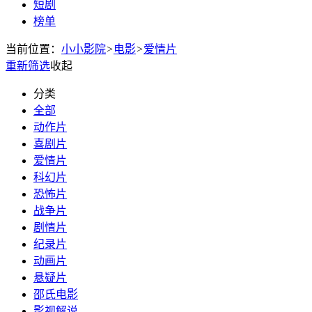
短剧
榜单
当前位置：
小小影院
>
电影
>
爱情片
重新筛选
收起
分类
全部
动作片
喜剧片
爱情片
科幻片
恐怖片
战争片
剧情片
纪录片
动画片
悬疑片
邵氏电影
影视解说