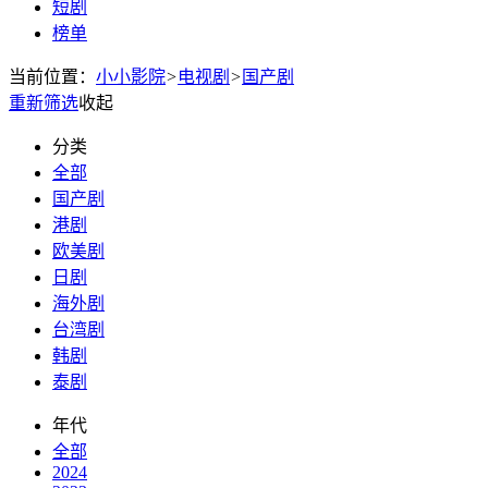
短剧
榜单
当前位置：
小小影院
>
电视剧
>
国产剧
重新筛选
收起
分类
全部
国产剧
港剧
欧美剧
日剧
海外剧
台湾剧
韩剧
泰剧
年代
全部
2024