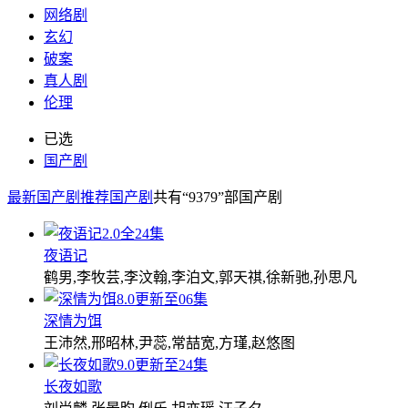
网络剧
玄幻
破案
真人剧
伦理
已选
国产剧
最新国产剧
推荐国产剧
共有
“9379”
部国产剧
2.0
全24集
夜语记
鹤男,李牧芸,李汶翰,李泊文,郭天祺,徐新驰,孙思凡
8.0
更新至06集
深情为饵
王沛然,邢昭林,尹蕊,常喆宽,方瑾,赵悠图
9.0
更新至24集
长夜如歌