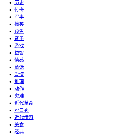
历史
传奇
军事
搞笑
预告
音乐
游戏
益智
情感
童话
爱情
推理
动作
灾难
近代革命
脱口秀
近代传奇
美食
经典