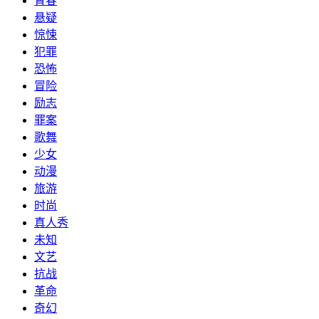
青春
悬疑
惊悚
犯罪
恐怖
冒险
励志
罪案
歌舞
少女
动漫
旅游
时尚
真人秀
未知
文艺
抗战
革命
奇幻