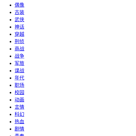
偶像
古装
武侠
神话
穿越
刑侦
商战
战争
军旅
谍战
年代
职场
校园
动画
言情
科幻
热血
剧情