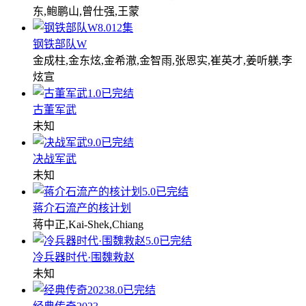
东,鲍鹏山,曾仕强,王蒙
8.0
12集
钢铁部队W
金成柱,金东炫,金希澈,金智雨,张恩实,崔英才,姜听躾,李
炫宣
1.0
已完结
古董军武
未知
9.0
已完结
决战军武
未知
5.0
已完结
蒋介石流产的核计划
蒋中正,Kai-Shek,Chiang
5.0
已完结
冷兵器时代·围魏救赵
未知
8.0
已完结