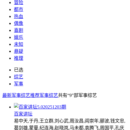
冒险
都市
热血
偶像
喜剧
娱乐
未知
悬疑
推理
已选
综艺
军事
最新军事综艺
推荐军事综艺
共有
“9”
部军事综艺
5.0
20251203期
百家讲坛
易中天,于丹,王立群,刘心武,周汝昌,阎崇年,郦波,钱文忠,
葛剑雄,蒙曼,纪连海,赵晓岚,马未都,袁腾飞,周国平,孔庆