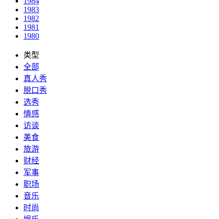
1984
1983
1982
1981
1980
类型
全部
真人秀
脱口秀
选秀
情感
访谈
美食
旅游
财经
军事
职场
音乐
时尚