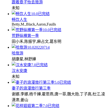
跟着章子怡去旅游
未知
10.0
已完结
畅饮人生
Betty,M.,Black,Aaron,Faulls
10.0
已完结
荒野纵横第一季
田小禾,陈振宇,麻占文,葛东明
10.0
20220714
哈旅游
胡康星,林舒嬅
7.0
已完结
汉水安康
未知
5.0
已完结
妻子的浪漫旅行第三季
谢娜,李娜,杨千嬅,霍思燕,唐一菲,魏大勋,丁子高,杜江,凌
潇肃,姜山
7.0
已完结