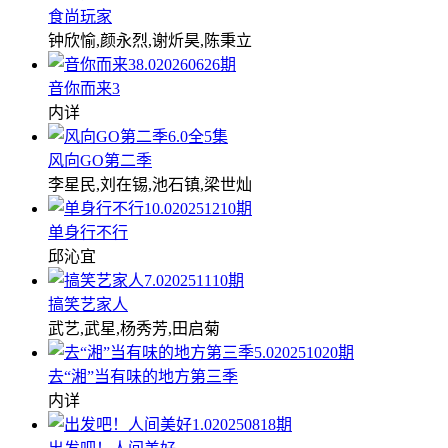
食尚玩家
钟欣愉,颜永烈,谢炘昊,陈秉立
8.0
20260626期
音你而来3
内详
6.0
全5集
风向GO第二季
李星民,刘在锡,池石镇,梁世灿
10.0
20251210期
单身行不行
邱沁宜
7.0
20251110期
搞笑艺家人
武艺,武星,杨秀芳,田启菊
5.0
20251020期
去“湘”当有味的地方第三季
内详
1.0
20250818期