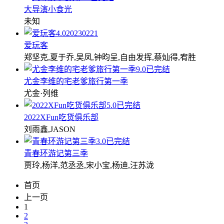
大导演小食光
未知
4.0
20230221
爱玩客
郑坚克,夏于乔,吴凤,钟昀呈,自由发挥,蔡灿得,宥胜
9.0
已完结
尤金李维的宅老爹旅行第一季
尤金·列维
5.0
已完结
2022XFun吃货俱乐部
刘雨鑫,JASON
3.0
已完结
青春环游记第三季
贾玲,杨洋,范丞丞,宋小宝,杨迪,汪苏泷
首页
上一页
1
2