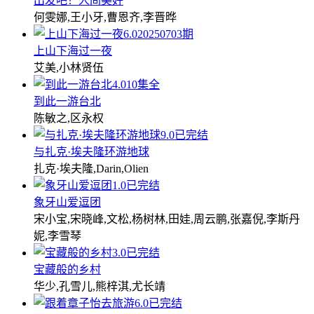
出发吧！人间美好
何雯娜,王小牙,曹恩齐,李晋晔
6.0
20250703期
上山下海过一夜
艾美,小林贤伍
4.0
10集全
到此一游台北
陈敏之,区永权
9.0
已完结
与扎克·埃夫隆环游地球
扎克·埃夫隆,Darin,Olien
1.0
已完结
象牙山爱逗团
宋小宝,宋晓峰,文松,杨树林,田娃,周云鹏,张嘉倪,李斯丹
妮,李雪琴
3.0
已完结
宝藏般的乡村
华少,孔雪儿,熊梓淇,尤长靖
6.0
已完结