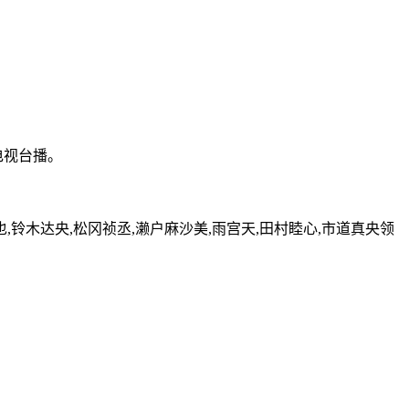
电视台播。
,铃木达央,松冈祯丞,濑户麻沙美,雨宫天,田村睦心,市道真央领