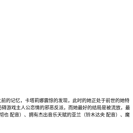
之前的记忆，卡塔莉娜震惊的发现，此时的她正处于前世的她特
来妨碍游戏主人公恋情的邪恶反派，而她最好的结局是被流放，最
也 配音）、拥有杰出音乐天赋的亚兰（铃木达央 配音）、魔