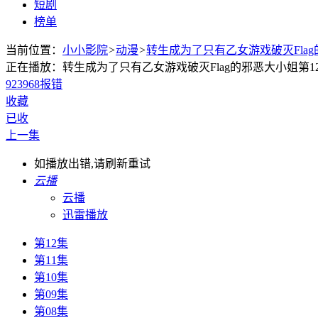
短剧
榜单
当前位置：
小小影院
>
动漫
>
转生成为了只有乙女游戏破灭Fla
正在播放：转生成为了只有乙女游戏破灭Flag的邪恶大小姐第1
923
968
报错
收藏
已收
上一集
如播放出错,请刷新重试
云播
云播
迅雷播放
第12集
第11集
第10集
第09集
第08集