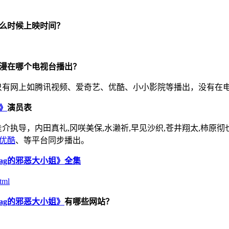
么时候上映时间？
漫在哪个电视台播出？
只有网上如腾讯视频、爱奇艺、优酷、小小影院等播出，没有在
》
演员表
执导，内田真礼,冈咲美保,水濑祈,早见沙织,苍井翔太,柿原彻也
优酷
、等平台同步播出。
ag的邪恶大小姐》全集
tml
ag的邪恶大小姐》
有哪些网站？