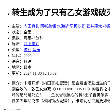
转生成为了只有乙女游戏破灭
主演：
内田真礼
冈咲美保
水濑祈
早见沙织
苍井翔太
柿
状态：
全集
集数：
每集45分钟
导演：
井上圭介
类型：
游戏
音乐
年代：
2020
语言：
日语
地区：
日本
更新：
2024-11-30 12:10:39
简介：
卡塔莉娜（内田真礼 配音）是含着金汤匙出生的
别喜欢的一款乙女游戏《FORTUNE LOVER》的
坏的结局是死亡！ 金发碧眼黑心的抖S王子吉奥尔多（
性美少年尼克尔（松冈祯丞 配音），卡塔莉娜究竟要如