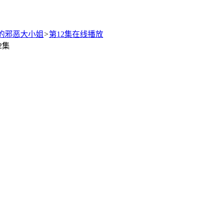
g的邪恶大小姐
>
第12集在线播放
2集