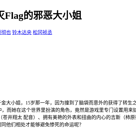
Flag的邪恶大小姐
原彻也
铃木达央
松冈祯丞
千金大小姐，15岁那一年，因为撞到了脑袋而意外的获得了转生
世界之中，而她在这个世界里扮演的角色，竟然是游戏里专门设置用
苍井翔太 配音）、拥有美艳的外表和扭曲的内心的吉斯（柿原彻
何同他们相处才能够避免惨死的命运呢？