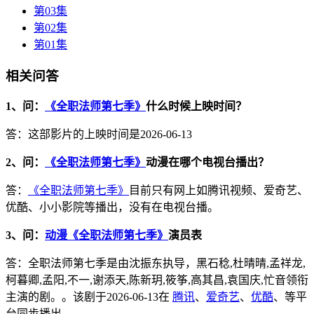
第03集
第02集
第01集
相关问答
1、问：
《全职法师第七季》
什么时候上映时间？
答：这部影片的上映时间是2026-06-13
2、问：
《全职法师第七季》
动漫在哪个电视台播出？
答：
《全职法师第七季》
目前只有网上如腾讯视频、爱奇艺、
优酷、小小影院等播出，没有在电视台播。
3、问：
动漫《全职法师第七季》
演员表
答：全职法师第七季是由沈振东执导，黑石稔,杜晴晴,孟祥龙,
柯暮卿,孟阳,不一,谢添天,陈新玥,筱筝,高其昌,袁国庆,忙音领衔
主演的剧。。该剧于2026-06-13在
腾讯
、
爱奇艺
、
优酷
、等平
台同步播出。