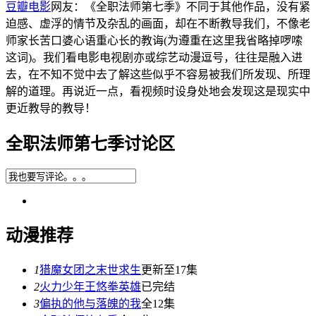
豆瓣电影
网友：《全职法师第七季》不同于其他作品，没有紧
迫感、虚浮的情节及杂乱的画面，却在不断教导我们，不像老
师家长苦口婆心语重心长的教诲(为遵重在这里我省略掉啰嗦
这词)。我们看电影电视剧亦或综艺动漫逗号，往往是融入进
去，在不知不觉中去了解这些似乎不容易被我们所发现、所理
解的道理。再说近一点，看视频时设身处地会发现这是现实中
更近教导的教导！
全职法师第七季讨论区
动漫推荐
1
猎魔女团之末世求生
更新至17集
2
火力少年王悠拳英雄
已完结
3
偏执的他与落魄的我
全12集