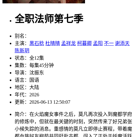
全职法师第七季
别名：
主演：
黑石稔
杜晴晴
孟祥龙
柯暮卿
孟阳
不一
谢添天
陈新玥
状态：
全12集
集数：
每集45分钟
导演：
沈振东
语言：
国语
地区：
大陆
年代：
2026
更新：
2026-06-13 12:50:07
简介：
在火焰魔女事件之后，莫凡再次投入到魔都学府
的修炼中，但就在最关键的时刻，突然传来了好兄弟张
小候失踪的消息。重感情的莫凡立即停止赛程，带着魔
都血族好友柳茹共同赶赴古都，闯入了正处于妖魔活跃