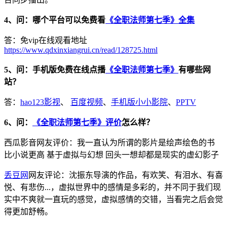
4、问：哪个平台可以免费看
《全职法师第七季》全集
答：免vip在线观看地址
https://www.qdxinxiangrui.cn/read/128725.html
5、问：手机版免费在线点播
《全职法师第七季》
有哪些网
站？
答：
hao123影视
、
百度视频
、
手机版小小影院
、
PPTV
6、问：
《全职法师第七季》评价
怎么样？
西瓜影音网友评价：我一直认为所谓的影片是绘声绘色的书
比小说更高 基于虚拟与幻想 回头一想却都是现实的虚幻影子
丢豆网
网友评论：沈振东导演的作品，有欢笑、有泪水、有喜
悦、有悲伤...，虚拟世界中的感情是多彩的，并不同于我们现
实中不爽就一直玩的感觉，虚拟感情的交错，当看完之后会觉
得更加舒畅。