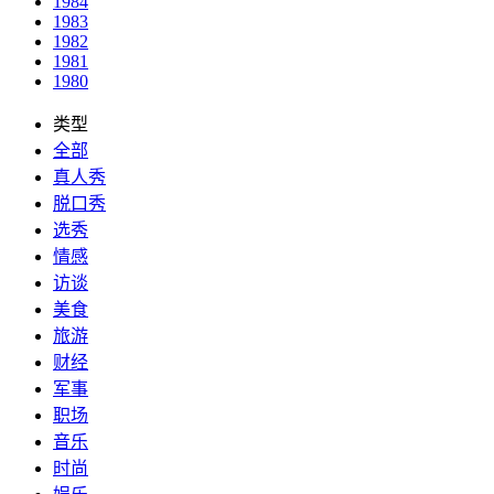
1984
1983
1982
1981
1980
类型
全部
真人秀
脱口秀
选秀
情感
访谈
美食
旅游
财经
军事
职场
音乐
时尚