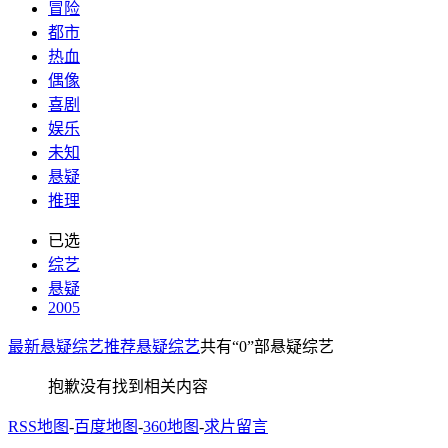
冒险
都市
热血
偶像
喜剧
娱乐
未知
悬疑
推理
已选
综艺
悬疑
2005
最新悬疑综艺
推荐悬疑综艺
共有
“0”
部悬疑综艺
抱歉没有找到相关内容
RSS地图
-
百度地图
-
360地图
-
求片留言