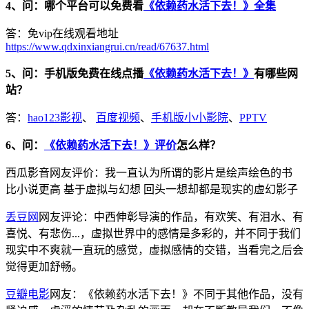
4、问：哪个平台可以免费看
《依赖药水活下去！》全集
答：免vip在线观看地址
https://www.qdxinxiangrui.cn/read/67637.html
5、问：手机版免费在线点播
《依赖药水活下去！》
有哪些网
站？
答：
hao123影视
、
百度视频
、
手机版小小影院
、
PPTV
6、问：
《依赖药水活下去！》评价
怎么样？
西瓜影音网友评价：我一直认为所谓的影片是绘声绘色的书
比小说更高 基于虚拟与幻想 回头一想却都是现实的虚幻影子
丢豆网
网友评论：中西伸彰导演的作品，有欢笑、有泪水、有
喜悦、有悲伤...，虚拟世界中的感情是多彩的，并不同于我们
现实中不爽就一直玩的感觉，虚拟感情的交错，当看完之后会
觉得更加舒畅。
豆瓣电影
网友：《依赖药水活下去！》不同于其他作品，没有