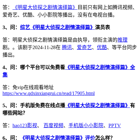
答：
《明星大侦探之剧情演绎篇》
目前只有网上如腾讯视频、
爱奇艺、优酷、小小影院等播出，没有在电视台播。
3、问：
综艺《明星大侦探之剧情演绎篇》
演员表
答：明星大侦探之剧情演绎篇是由执导，领衔主演的
推理
剧。。该剧于2024-11-28在
腾讯
、
爱奇艺
、
优酷
、等平台同步
播出。
4、问：哪个平台可以免费看
《明星大侦探之剧情演绎篇》全
集
答：免vip在线观看地址
https://www.qdxinxiangrui.cn/read/17905.html
5、问：手机版免费在线点播
《明星大侦探之剧情演绎篇》
有
哪些网站？
答：
hao123影视
、
百度视频
、
手机版小小影院
、
PPTV
6、问：
《明星大侦探之剧情演绎篇》评价
怎么样？