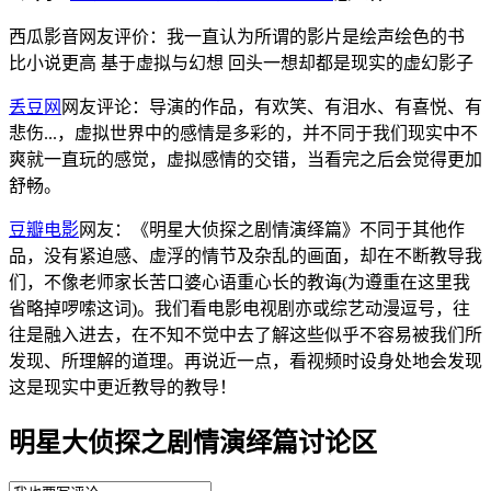
西瓜影音网友评价：我一直认为所谓的影片是绘声绘色的书
比小说更高 基于虚拟与幻想 回头一想却都是现实的虚幻影子
丢豆网
网友评论：导演的作品，有欢笑、有泪水、有喜悦、有
悲伤...，虚拟世界中的感情是多彩的，并不同于我们现实中不
爽就一直玩的感觉，虚拟感情的交错，当看完之后会觉得更加
舒畅。
豆瓣电影
网友：《明星大侦探之剧情演绎篇》不同于其他作
品，没有紧迫感、虚浮的情节及杂乱的画面，却在不断教导我
们，不像老师家长苦口婆心语重心长的教诲(为遵重在这里我
省略掉啰嗦这词)。我们看电影电视剧亦或综艺动漫逗号，往
往是融入进去，在不知不觉中去了解这些似乎不容易被我们所
发现、所理解的道理。再说近一点，看视频时设身处地会发现
这是现实中更近教导的教导！
明星大侦探之剧情演绎篇讨论区