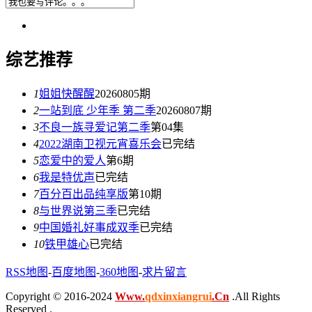
综艺推荐
1
姐姐快醒醒
20260805期
2
一站到底 少年季 第二季
20260807期
3
不良一族寻爱记第二季
第04集
4
2022湖南卫视元宵喜乐会
已完结
5
恋爱中的爱人
第6期
6
我是特优声
已完结
7
百分百出品纯享版
第10期
8
与世界说第三季
已完结
9
中国婚礼好事成双季
已完结
10
铁甲雄心
已完结
RSS地图
-
百度地图
-
360地图
-
求片留言
Copyright © 2016-2024
Www.
qdxinxiangrui
.Cn
.All Rights
Reserved .