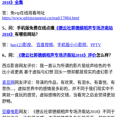
2018》全集
答：免vip在线观看地址
https://www.qdxinxiangrui.cn/read/17884.html
5、问：手机版免费在线点播
《德云社郭德纲相声专场济南站
2018》
有哪些网站？
答：
hao123影视
、
百度视频
、
手机版小小影院
、
PPTV
6、问：
《德云社郭德纲相声专场济南站2018》评价
怎么样？
西瓜影音网友评价：我一直认为所谓的影片是绘声绘色的书
比小说更高 基于虚拟与幻想 回头一想却都是现实的虚幻影子
丢豆网
网友评论：导演的作品，有欢笑、有泪水、有喜悦、有
悲伤...，虚拟世界中的感情是多彩的，并不同于我们现实中不
爽就一直玩的感觉，虚拟感情的交错，当看完之后会觉得更加
舒畅。
豆瓣电影
网友：《德云社郭德纲相声专场济南站2018》不同于