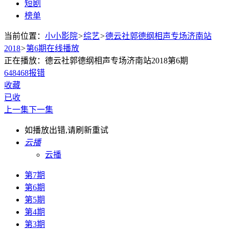
短剧
榜单
当前位置：
小小影院
>
综艺
>
德云社郭德纲相声专场济南站
2018
>
第6期在线播放
正在播放：德云社郭德纲相声专场济南站2018第6期
648
468
报错
收藏
已收
上一集
下一集
如播放出错,请刷新重试
云播
云播
第7期
第6期
第5期
第4期
第3期