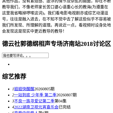
其他作品，没有紧迫感、虚浮的情节及杂乱的画面，却在不断
教导我们，不像老师家长苦口婆心语重心长的教诲(为遵重在
这里我省略掉啰嗦这词)。我们看电影电视剧亦或综艺动漫逗
号，往往是融入进去，在不知不觉中去了解这些似乎不容易被
我们所发现、所理解的道理。再说近一点，看视频时设身处地
会发现这是现实中更近教导的教导！
德云社郭德纲相声专场济南站2018讨论区
综艺推荐
1
姐姐快醒醒
20260805期
2
一站到底 少年季 第二季
20260807期
3
不良一族寻爱记第二季
第04集
4
2022湖南卫视元宵喜乐会
已完结