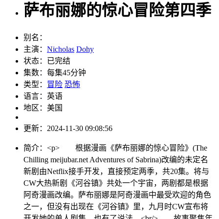
萨布丽娜的惊心冒险第四季
别名：
主演：
Nicholas
Dohy
状态：
已完结
集数：
每集45分钟
类型：
冒险
恐怖
语言：
英语
地区：
美国
更新：
2024-11-30 09:08:56
简介：
<p> 根据漫画《萨布丽娜的惊心冒险》(The
Chilling meijubar.net Adventures of Sabrina)改编的未定名
新剧由Netflix接手开发，直接预定两季，共20集。将与
CW大热新剧《河谷镇》共处一个宇宙，两剧都是根据
阿奇漫画改编。萨布丽娜是阿奇漫画中最受欢迎的角色
之一，但没有出现在《河谷镇》里，九月时CW宣布将
开发她的单人剧集，也有了说法。<br/> 故事聚焦年