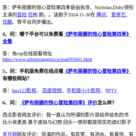
答：萨布丽娜的惊心冒险第四季是由执导，Nicholas,Dohy领衔
主演的
冒险
恐怖
剧。。该剧于2024-11-30在
腾讯
、
爱奇艺
、
优酷
、等平台同步播出。
4、问：哪个平台可以免费看
《萨布丽娜的惊心冒险第四季》
全集
答：免vip在线观看地址
https://www.qdxinxiangrui.cn/read/91661.html
5、问：手机版免费在线点播
《萨布丽娜的惊心冒险第四季》
有哪些网站？
答：
hao123影视
、
百度视频
、
手机版小小影院
、
PPTV
6、问：
《萨布丽娜的惊心冒险第四季》评价
怎么样？
西瓜影音网友评价：我一直认为所谓的影片是绘声绘色的书
比小说更高 基于虚拟与幻想 回头一想却都是现实的虚幻影子
丢豆网
网友评论：导演的作品，有欢笑、有泪水、有喜悦、有