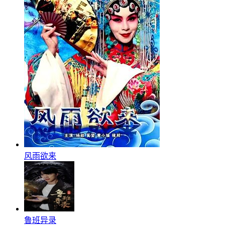
风雨欲来
鲁班异录