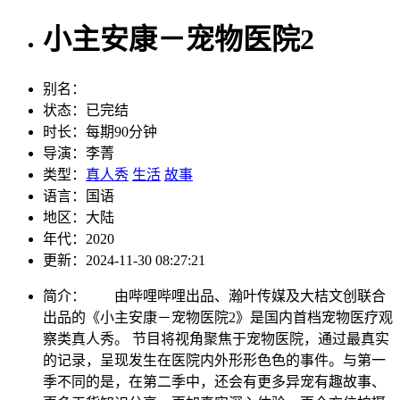
小主安康－宠物医院2
别名：
状态：
已完结
时长：
每期90分钟
导演：
李菁
类型：
真人秀
生活
故事
语言：
国语
地区：
大陆
年代：
2020
更新：
2024-11-30 08:27:21
简介：
由哔哩哔哩出品、瀚叶传媒及大桔文创联合
出品的《小主安康－宠物医院2》是国内首档宠物医疗观
察类真人秀。 节目将视角聚焦于宠物医院，通过最真实
的记录，呈现发生在医院内外形形色色的事件。与第一
季不同的是，在第二季中，还会有更多异宠有趣故事、