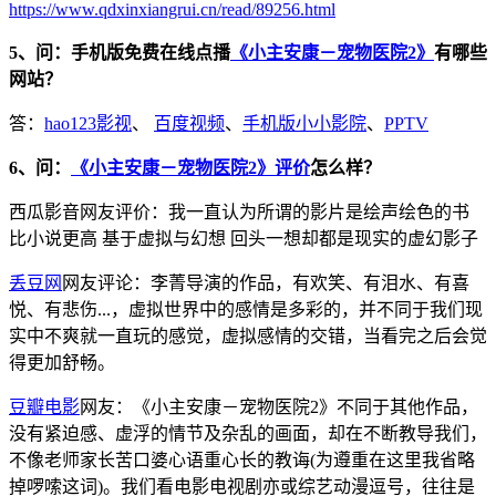
https://www.qdxinxiangrui.cn/read/89256.html
5、问：手机版免费在线点播
《小主安康－宠物医院2》
有哪些
网站？
答：
hao123影视
、
百度视频
、
手机版小小影院
、
PPTV
6、问：
《小主安康－宠物医院2》评价
怎么样？
西瓜影音网友评价：我一直认为所谓的影片是绘声绘色的书
比小说更高 基于虚拟与幻想 回头一想却都是现实的虚幻影子
丢豆网
网友评论：李菁导演的作品，有欢笑、有泪水、有喜
悦、有悲伤...，虚拟世界中的感情是多彩的，并不同于我们现
实中不爽就一直玩的感觉，虚拟感情的交错，当看完之后会觉
得更加舒畅。
豆瓣电影
网友：《小主安康－宠物医院2》不同于其他作品，
没有紧迫感、虚浮的情节及杂乱的画面，却在不断教导我们，
不像老师家长苦口婆心语重心长的教诲(为遵重在这里我省略
掉啰嗦这词)。我们看电影电视剧亦或综艺动漫逗号，往往是