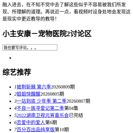
融入进去，在不知不觉中去了解这些似乎不容易被我们所发
现、所理解的道理。再说近一点，看视频时设身处地会发现这
是现实中更近教导的教导！
小主安康－宠物医院2讨论区
综艺推荐
1
披荆斩棘 第六季
20260809期
2
姐姐快醒醒
20260805期
3
一站到底 少年季 第二季
20260807期
4
不良一族寻爱记第二季
第04集
5
2022湖南卫视元宵喜乐会
已完结
6
恋爱中的爱人
第6期
7
百分百出品纯享版
第10期