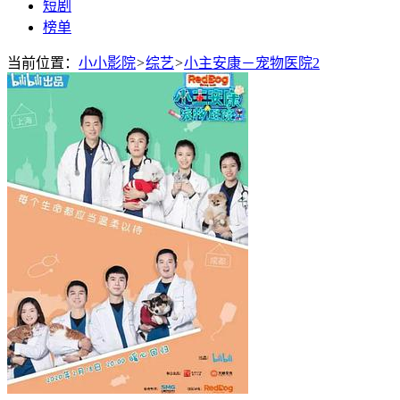
短剧
榜单
当前位置：
小小影院
>
综艺
>
小主安康－宠物医院2