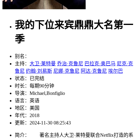
我的下位来宾鼎鼎大名第一
季
别名：
主持：
大卫·莱特曼
乔治·克鲁尼
巴拉克·奥巴马
尼克·克
鲁尼
约翰·刘易斯
尼娜·克鲁尼
阿达·克鲁尼
埃尔巴
状态：
已完结
时长：
每期90分钟
导演：
Michael,Bonfiglio
语言：
英语
地区：
美国
年代：
2018
更新：
2024-11-30 08:25:43
简介：
著名主持人大卫·莱特曼联合Netflix打造的系