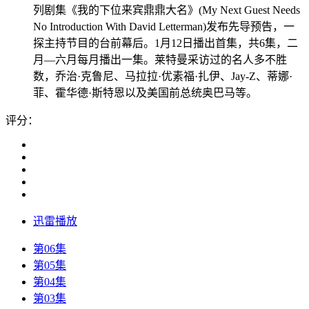
列剧集《我的下位来宾鼎鼎大名》(My Next Guest Needs
No Introduction With David Letterman)发布先导预告，一
探主持节目的台前幕后。1月12日播出首集，共6集，二
月—六月每月播出一集。莱特曼采访过的名人多不胜
数，乔治·克鲁尼、马拉拉·优素福·扎伊、Jay-Z、蒂娜·
菲、霍华德·斯特恩以及美国前总统奥巴马等。
评分：
迅雷播放
第06集
第05集
第04集
第03集