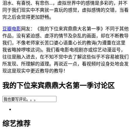
泪水、有喜悦、有悲伤...，虚拟世界中的感情是多彩的，并不
同于我们现实中不爽就一直玩的感觉，虚拟感情的交错，当看
完之后会觉得更加舒畅。
豆瓣电影
网友：《我的下位来宾鼎鼎大名第一季》不同于其他
作品，没有紧迫感、虚浮的情节及杂乱的画面，却在不断教导
我们，不像老师家长苦口婆心语重心长的教诲(为遵重在这里
我省略掉啰嗦这词)。我们看电影电视剧亦或综艺动漫逗号，
往往是融入进去，在不知不觉中去了解这些似乎不容易被我们
所发现、所理解的道理。再说近一点，看视频时设身处地会发
现这是现实中更近教导的教导！
我的下位来宾鼎鼎大名第一季讨论区
综艺推荐