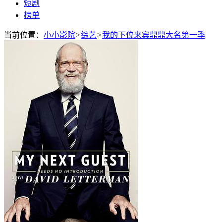
短剧
榜单
当前位置：
小小影院
>
综艺
>
我的下位来宾鼎鼎大名第一季