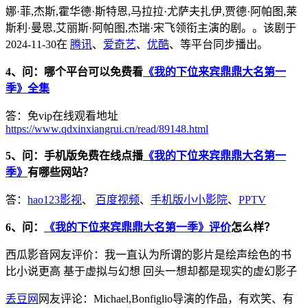
娜·菲,杰斯,霍华德·斯特恩,马拉拉·尤萨夫扎伊,贾德·阿帕图,莱
斯利·曼恩,艾丽斯·阿帕图,杰瑞·宋飞领衔主演的剧。。该剧于
2024-11-30在
腾讯
、
爱奇艺
、
优酷
、等平台同步播出。
4、问：哪个平台可以免费看
《我的下位来宾鼎鼎大名第一
季》全集
答：免vip在线观看地址
https://www.qdxinxiangrui.cn/read/89148.html
5、问：手机版免费在线点播
《我的下位来宾鼎鼎大名第一
季》
有哪些网站？
答：
hao123影视
、
百度视频
、
手机版小小影院
、
PPTV
6、问：
《我的下位来宾鼎鼎大名第一季》评价
怎么样？
西瓜影音网友评价：我一直认为所谓的影片是绘声绘色的书
比小说更高 基于虚拟与幻想 回头一想却都是现实的虚幻影子
丢豆网
网友评论：Michael,Bonfiglio导演的作品，有欢笑、有