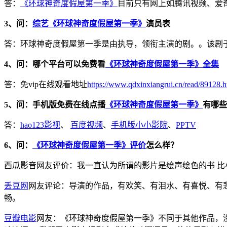
答：
《环球神奇度假屋第一季》
目前只有网上如腾讯视频、爱
3、问：
综艺《环球神奇度假屋第一季》
演员表
答：环球神奇度假屋第一季是由执导，领衔主演的剧。。该剧于202
4、问：哪个平台可以免费看
《环球神奇度假屋第一季》全集
答：免vip在线观看地址
https://www.qdxinxiangrui.cn/read/89128.h
5、问：手机版免费在线点播
《环球神奇度假屋第一季》
有哪些
答：
hao123影视
、
百度视频
、
手机版小小影院
、
PPTV
6、问：
《环球神奇度假屋第一季》评价
怎么样？
西瓜影音网友评价：我一直认为所谓的影片是绘声绘色的书 比
丢豆网
网友评论：导演的作品，有欢笑、有泪水、有喜悦、有悲
畅。
豆瓣电影
网友：《环球神奇度假屋第一季》不同于其他作品，