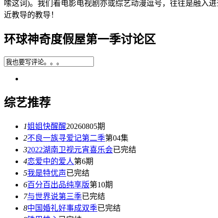
嗦这词)。我们看电影电视剧亦或综艺动漫逗号，往往是融入
近教导的教导！
环球神奇度假屋第一季讨论区
综艺推荐
1
姐姐快醒醒
20260805期
2
不良一族寻爱记第二季
第04集
3
2022湖南卫视元宵喜乐会
已完结
4
恋爱中的爱人
第6期
5
我是特优声
已完结
6
百分百出品纯享版
第10期
7
与世界说第三季
已完结
8
中国婚礼好事成双季
已完结