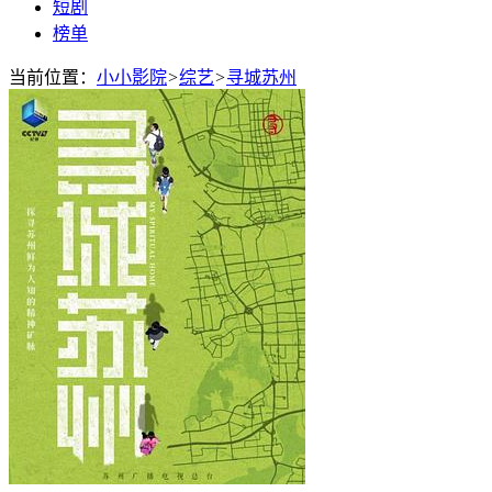
短剧
榜单
当前位置：
小小影院
>
综艺
>
寻城苏州