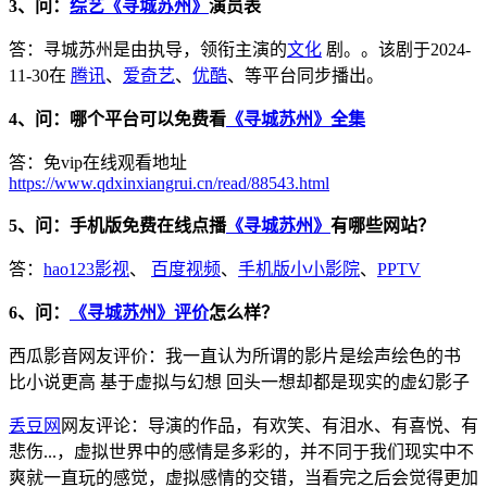
3、问：
综艺《寻城苏州》
演员表
答：寻城苏州是由执导，领衔主演的
文化
剧。。该剧于2024-
11-30在
腾讯
、
爱奇艺
、
优酷
、等平台同步播出。
4、问：哪个平台可以免费看
《寻城苏州》全集
答：免vip在线观看地址
https://www.qdxinxiangrui.cn/read/88543.html
5、问：手机版免费在线点播
《寻城苏州》
有哪些网站？
答：
hao123影视
、
百度视频
、
手机版小小影院
、
PPTV
6、问：
《寻城苏州》评价
怎么样？
西瓜影音网友评价：我一直认为所谓的影片是绘声绘色的书
比小说更高 基于虚拟与幻想 回头一想却都是现实的虚幻影子
丢豆网
网友评论：导演的作品，有欢笑、有泪水、有喜悦、有
悲伤...，虚拟世界中的感情是多彩的，并不同于我们现实中不
爽就一直玩的感觉，虚拟感情的交错，当看完之后会觉得更加