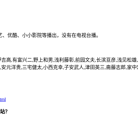
艺、优酷、小小影院等播出，没有在电视台播。
高,有富兴二,野上和男,浅利藤彰,前园文夫,长滨亘彦,浅见松雄,
安元洋贵,三宅健太,小西克幸,子安武人,津田英三,斋藤志郎,家中宏
tml
站？