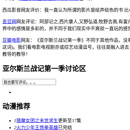
西瓜影音网友评价：我一直认为所谓的影片是绘声绘色的书 比
丢豆网
网友评论：阿部记之,西片康人,又野弘道,牧野吉高,有富
界中的感情是多彩的，并不同于我们现实中不爽就一直玩的感
豆瓣电影
网友：《亚尔斯兰战记第一季》不同于其他作品，没
这词)。我们看电影电视剧亦或综艺动漫逗号，往往是融入进
教导的教导！
亚尔斯兰战记第一季讨论区
动漫推荐
1
猎魔女团之末世求生
更新至17集
2
火力少年王悠拳英雄
已完结