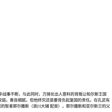
中战事不断，与此同时，万骑长出人意料的背叛让帕尔斯王国
性软弱，善良细腻，但他终究还是要背负起复国的责任。在孔武有
居的智者那尔撒斯（浪川大辅 配音），那尔撒斯和亚尔斯兰的父