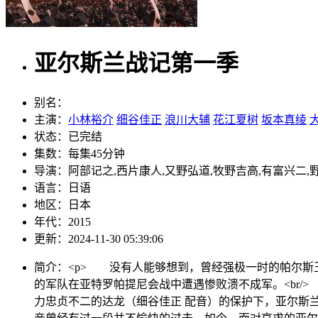
亚尔斯兰战记第一季
别名：
主演：
小林裕介
细谷佳正
浪川大辅
花江夏树
坂本真绫
状态：
已完结
集数：
每集45分钟
导演：
阿部记之,西片康人,又野弘道,牧野吉高,有富兴二,
语言：
日语
地区：
日本
年代：
2015
更新：
2024-11-30 05:39:06
简介：
<p> 没有人能够想到，曾经强极一时的帕尔斯
的军队在亚特罗帕提尼会战中遭遇惨败溃不成军。<br
力忠贞不二的达龙（细谷佳正 配音）的保护下，亚尔斯