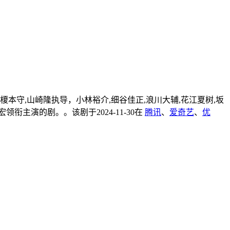
榎本守,山崎隆执导，小林裕介,细谷佳正,浪川大辅,花江夏树,坂
领衔主演的剧。。该剧于2024-11-30在
腾讯
、
爱奇艺
、
优