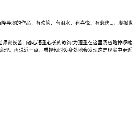
山崎隆导演的作品，有欢笑、有泪水、有喜悦、有悲伤...，虚拟世
老师家长苦口婆心语重心长的教诲(为遵重在这里我省略掉啰嗦
的道理。再说近一点，看视频时设身处地会发现这是现实中更近