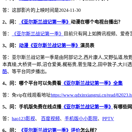
答：这部影片的上映时间是2024-11-30
2、问：
《亚尔斯兰战记第一季》
动漫在哪个电视台播出？
答：
《亚尔斯兰战记第一季》
目前只有网上如腾讯视频、爱奇
3、问：
动漫《亚尔斯兰战记第一季》
演员表
答：亚尔斯兰战记第一季是由阿部记之,西片康人,又野弘道,牧野吉
本真绫,大桥贤一郎,沼仓爱美,梶裕贵,菅生隆之,田中敦子,大川透,
酷
、等平台同步播出。
4、问：哪个平台可以免费看
《亚尔斯兰战记第一季》全集
答：免vip在线观看地址
https://www.qdxinxiangrui.cn/read/82023.h
5、问：手机版免费在线点播
《亚尔斯兰战记第一季》
有哪些网
答：
hao123影视
、
百度视频
、
手机版小小影院
、
PPTV
6、问：
《亚尔斯兰战记第一季》评价
怎么样？