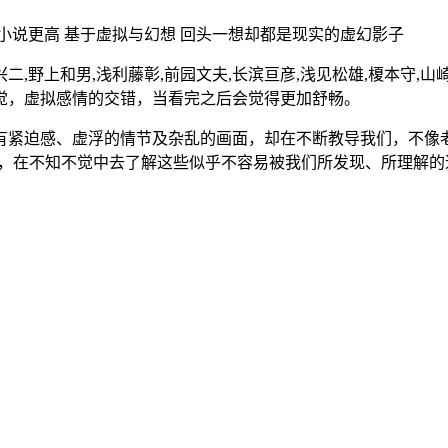
小说更高 基于虚拟与幻想 回头一想却都是现实的虚幻影子
兴二,野上和男,浅利藤彰,前园文夫,长滨亘彦,浅见松雄,榎本守,
觉，虚拟感情的交错，当看完之后会觉得更加舒畅。
有紧迫感、虚浮的情节及杂乱的画面，却在不断教导我们，不像
去，在不知不觉中去了解这些似乎不容易被我们所发现、所理解