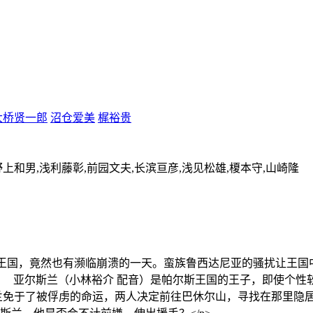
大桥贤一郎
沼仓爱美
梶裕贵
野上和男,浅利藤彰,前园文夫,长滨亘彦,浅见松雄,榎本守,山崎隆
王国，竟然也有濒临崩溃的一天。蛮族鲁西达尼亚的骚扰让王国
/> 亚尔斯兰（小林裕介 配音）是帕尔斯王国的王子，即使个
兰免于了被俘虏的命运，两人决定前往巴休尔山，寻找在那里隐