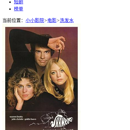
短剧
榜单
当前位置：
小小影院
>
电影
>
洗发水