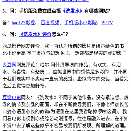
5、问：手机版免费在线点播
《洗发水》
有哪些网站？
答：
hao123影视
、
百度视频
、
手机版小小影院
、
PPTV
6、问：
《洗发水》评价
怎么样？
西瓜影音网友评价：我一直认为所谓的影片是绘声绘色的书
比小说更高 基于虚拟与幻想 回头一想却都是现实的虚幻影子
丢豆网
网友评论：哈尔·阿什贝导演的作品，有欢笑、有泪
水、有喜悦、有悲伤...，虚拟世界中的感情是多彩的，并不同
于我们现实中不爽就一直玩的感觉，虚拟感情的交错，当看完
之后会觉得更加舒畅。
豆瓣电影
网友：《洗发水》不同于其他作品，没有紧迫感、虚
浮的情节及杂乱的画面，却在不断教导我们，不像老师家长苦
口婆心语重心长的教诲(为遵重在这里我省略掉啰嗦这词)。我
们看电影电视剧亦或综艺动漫逗号，往往是融入进去，在不知
不觉中去了解这些似乎不容易被我们所发现、所理解的道理。