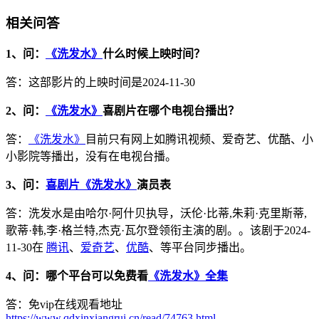
相关问答
1、问：
《洗发水》
什么时候上映时间？
答：这部影片的上映时间是2024-11-30
2、问：
《洗发水》
喜剧片在哪个电视台播出？
答：
《洗发水》
目前只有网上如腾讯视频、爱奇艺、优酷、小
小影院等播出，没有在电视台播。
3、问：
喜剧片《洗发水》
演员表
答：洗发水是由哈尔·阿什贝执导，沃伦·比蒂,朱莉·克里斯蒂,
歌蒂·韩,李·格兰特,杰克·瓦尔登领衔主演的剧。。该剧于2024-
11-30在
腾讯
、
爱奇艺
、
优酷
、等平台同步播出。
4、问：哪个平台可以免费看
《洗发水》全集
答：免vip在线观看地址
https://www.qdxinxiangrui.cn/read/74763.html