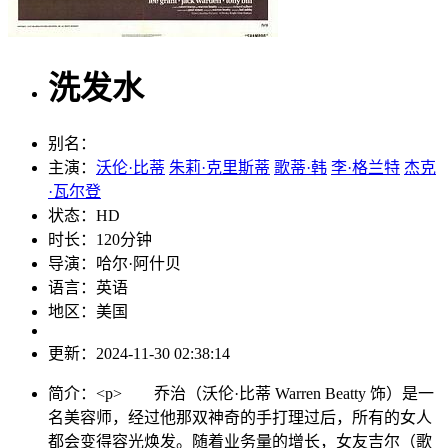
洗发水
别名：
主演：
沃伦·比蒂
朱莉·克里斯蒂
歌蒂·韩
李·格兰特
杰克
·瓦尔登
状态：
HD
时长：
120分钟
导演：
哈尔·阿什贝
语言：
英语
地区：
美国
更新：
2024-11-30 02:38:14
简介：
<p> 乔治（沃伦·比蒂 Warren Beatty 饰）是一
名美容师，经过他那双神奇的手打理过后，所有的女人
都会变得容光焕发。随着业务量的增长，女友吉尔（歌