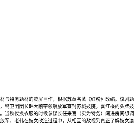
材与特务题材的荧屏巨作，根据苏童名著《红粉》改编。该剧题
，警卫团团长韩大鹏带领解放军查封苏城妓院。喜红楼的头牌妓
。当秋仪换衣服的时候参谋长任来喜（实为特务）闯进房间想调
放军。老韩在妓女改造过程中，从相互的敌视到真正了解妓女凄