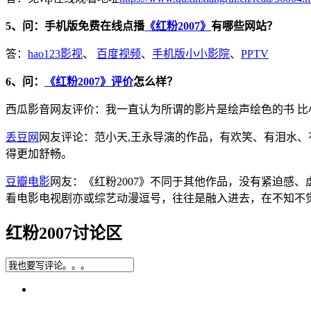
5、问：手机版免费在线点播
《红粉2007》
有哪些网站？
答：
hao123影视
、
百度视频
、
手机版小小影院
、
PPTV
6、问：
《红粉2007》评价
怎么样？
西瓜影音网友评价：我一直认为所谓的影片是绘声绘色的书 比
丢豆网
网友评论：范小天,王永导演的作品，有欢笑、有泪水、
得更加舒畅。
豆瓣电影
网友：《红粉2007》不同于其他作品，没有紧迫感
看电影电视剧亦或综艺动漫逗号，往往是融入进去，在不知不
红粉2007讨论区