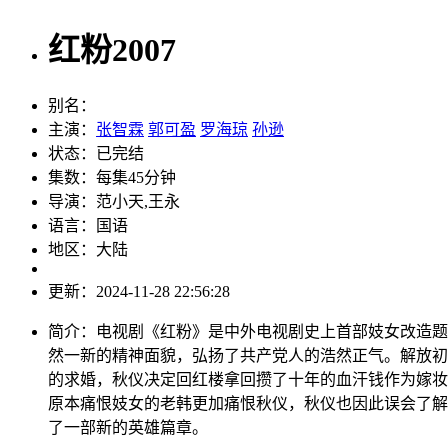
红粉2007
别名：
主演：
张智霖
郭可盈
罗海琼
孙逊
状态：
已完结
集数：
每集45分钟
导演：
范小天,王永
语言：
国语
地区：
大陆
更新：
2024-11-28 22:56:28
简介：
电视剧《红粉》是中外电视剧史上首部妓女改造题
然一新的精神面貌，弘扬了共产党人的浩然正气。解放初
的求婚，秋仪决定回红楼拿回攒了十年的血汗钱作为嫁妆
原本痛恨妓女的老韩更加痛恨秋仪，秋仪也因此误会了解
了一部新的英雄篇章。