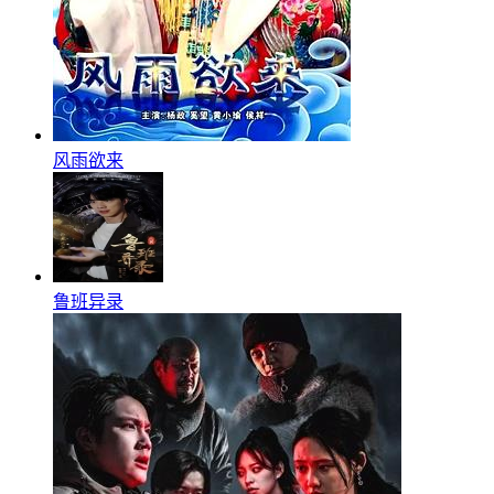
风雨欲来
鲁班异录