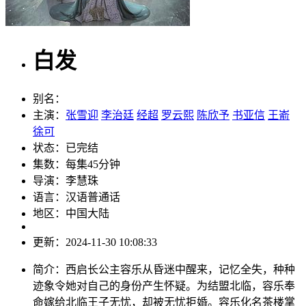
白发
别名：
主演：
张雪迎
李治廷
经超
罗云熙
陈欣予
书亚信
王嵛
徐可
状态：
已完结
集数：
每集45分钟
导演：
李慧珠
语言：
汉语普通话
地区：
中国大陆
更新：
2024-11-30 10:08:33
简介：
西启长公主容乐从昏迷中醒来，记忆全失，种种
迹象令她对自己的身份产生怀疑。为结盟北临，容乐奉
命嫁给北临王子无忧，却被无忧拒婚。容乐化名茶楼掌