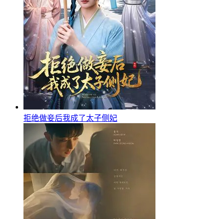
拒绝做妾后我成了太子侧妃