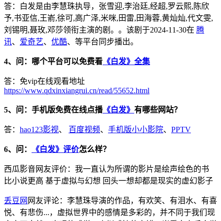
答：白发是由李慧珠执导，张雪迎,李治廷,经超,罗云熙,陈欣
予,书亚信,王嵛,徐可,高广泽,米咪,田雷,田海蓉,黄灿灿,代文雯,
刘锡明,聂玫,邓莎领衔主演的剧。。该剧于2024-11-30在
腾
讯
、
爱奇艺
、
优酷
、等平台同步播出。
4、问：哪个平台可以免费看
《白发》全集
答：免vip在线观看地址
https://www.qdxinxiangrui.cn/read/55652.html
5、问：手机版免费在线点播
《白发》
有哪些网站？
答：
hao123影视
、
百度视频
、
手机版小小影院
、
PPTV
6、问：
《白发》评价
怎么样？
西瓜影音网友评价：我一直认为所谓的影片是绘声绘色的书
比小说更高 基于虚拟与幻想 回头一想却都是现实的虚幻影子
丢豆网
网友评论：李慧珠导演的作品，有欢笑、有泪水、有喜
悦、有悲伤...，虚拟世界中的感情是多彩的，并不同于我们现