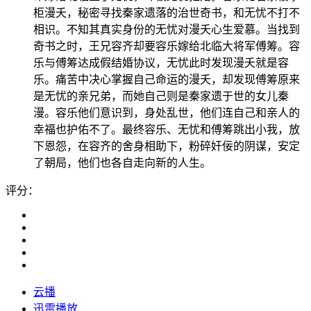
柜漫夭，秘密寻找秦家遗落的治世奇书，和无忧不打不
相识。不知其真实身份的无忧对漫夭心生爱慕。当找到
奇书之时，王兄容齐却要容乐嫁给北临大将军傅筹。容
乐与傅筹达成假结婚协议，无忧此时发现漫夭就是容
乐。痛苦中决心掌握自己命运的漫夭，却发现傅筹原来
是无忧的亲兄弟，而她自己则是秦家遗于世的女儿秦
漫。容乐他们意识到，身处乱世，他们连自己和亲人的
幸福也护佑不了。最终容乐、无忧和傅筹跳出小我，放
下恩怨，在容齐的舍身相助下，粉碎奸佞的阴谋，安定
了朝局，他们也各自走向新的人生。
评分：
云播
迅雷播放