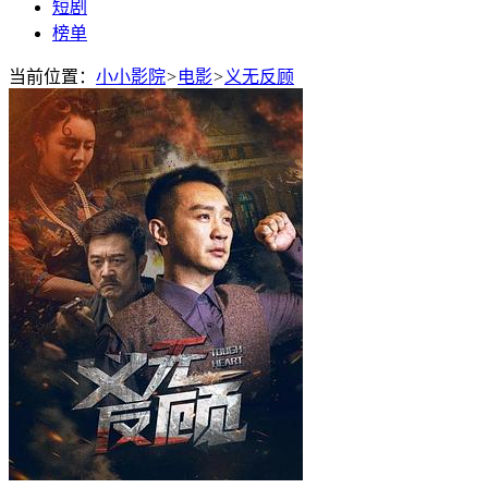
短剧
榜单
当前位置：
小小影院
>
电影
>
义无反顾