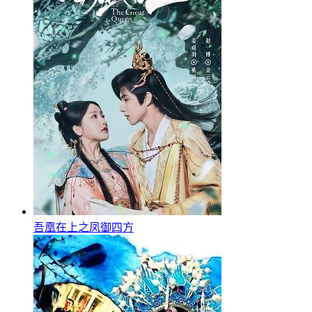
吾凰在上之凤御四方