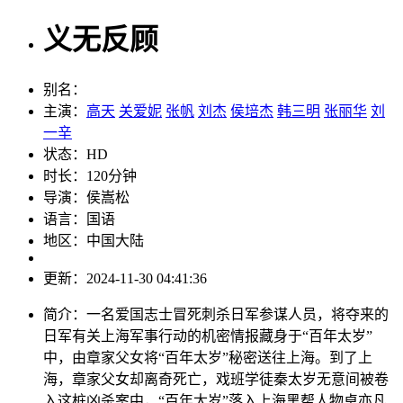
义无反顾
别名：
主演：
高天
关爱妮
张帆
刘杰
侯培杰
韩三明
张丽华
刘
一辛
状态：
HD
时长：
120分钟
导演：
侯嵩松
语言：
国语
地区：
中国大陆
更新：
2024-11-30 04:41:36
简介：
一名爱国志士冒死刺杀日军参谋人员，将夺来的
日军有关上海军事行动的机密情报藏身于“百年太岁”
中，由章家父女将“百年太岁”秘密送往上海。到了上
海，章家父女却离奇死亡，戏班学徒秦太岁无意间被卷
入这桩凶杀案中，“百年太岁”落入上海黑帮人物卓亦凡