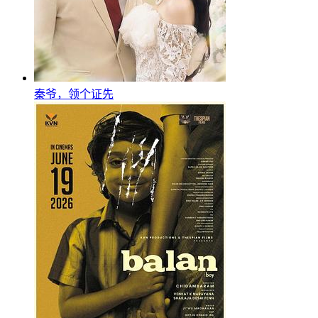
秦爷，领个证先