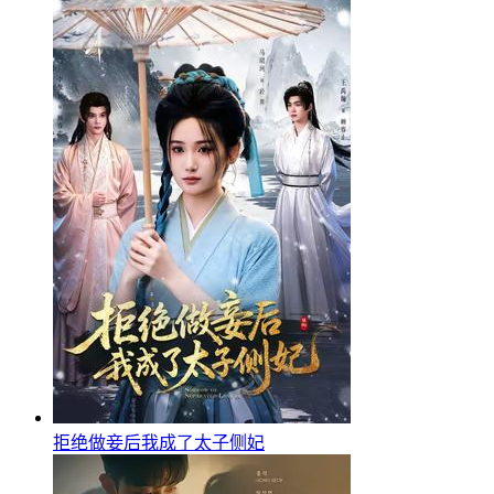
拒绝做妾后我成了太子侧妃