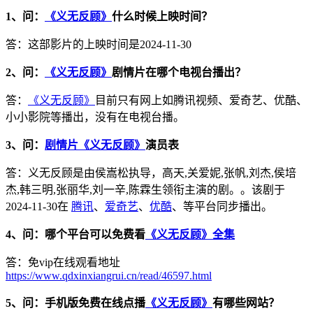
1、问：
《义无反顾》
什么时候上映时间？
答：这部影片的上映时间是2024-11-30
2、问：
《义无反顾》
剧情片在哪个电视台播出？
答：
《义无反顾》
目前只有网上如腾讯视频、爱奇艺、优酷、
小小影院等播出，没有在电视台播。
3、问：
剧情片《义无反顾》
演员表
答：义无反顾是由侯嵩松执导，高天,关爱妮,张帆,刘杰,侯培
杰,韩三明,张丽华,刘一辛,陈霖生领衔主演的剧。。该剧于
2024-11-30在
腾讯
、
爱奇艺
、
优酷
、等平台同步播出。
4、问：哪个平台可以免费看
《义无反顾》全集
答：免vip在线观看地址
https://www.qdxinxiangrui.cn/read/46597.html
5、问：手机版免费在线点播
《义无反顾》
有哪些网站？