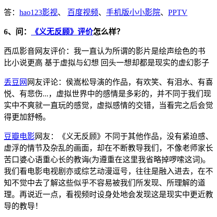
答：
hao123影视
、
百度视频
、
手机版小小影院
、
PPTV
6、问：
《义无反顾》评价
怎么样？
西瓜影音网友评价：我一直认为所谓的影片是绘声绘色的书
比小说更高 基于虚拟与幻想 回头一想却都是现实的虚幻影子
丢豆网
网友评论：侯嵩松导演的作品，有欢笑、有泪水、有喜
悦、有悲伤...，虚拟世界中的感情是多彩的，并不同于我们现
实中不爽就一直玩的感觉，虚拟感情的交错，当看完之后会觉
得更加舒畅。
豆瓣电影
网友：《义无反顾》不同于其他作品，没有紧迫感、
虚浮的情节及杂乱的画面，却在不断教导我们，不像老师家长
苦口婆心语重心长的教诲(为遵重在这里我省略掉啰嗦这词)。
我们看电影电视剧亦或综艺动漫逗号，往往是融入进去，在不
知不觉中去了解这些似乎不容易被我们所发现、所理解的道
理。再说近一点，看视频时设身处地会发现这是现实中更近教
导的教导！