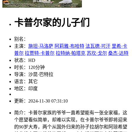
卡普尔家的儿子们
别名：
主演：
施坦·马洛萨
阿莉雅·布哈特
法瓦德·可汗
里希·卡
普尔
拉贾特·卡普尔
拉特纳·帕塔克
苏坎·戈尔
桑杰·达特
状态：
HD
时长：
120分钟
导演：
沙昆·巴特拉
语言：
其它
地区：
印度
更新：
2024-11-30 07:31:10
简介：
卡普尔家族的爷爷一直希望能有一张全家福，这
个愿望看似简单，却难以实现，在卡普尔爷爷即将迎来
的90岁大寿，两个从国外归来的孙子拉胡尔和阿琼希望