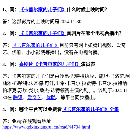
1、问：
《卡普尔家的儿子们》
什么时候上映时间？
答：这部影片的上映时间是2024-11-30
2、问：
《卡普尔家的儿子们》
喜剧片在哪个电视台播出？
答：
《卡普尔家的儿子们》
目前只有网上如腾讯视频、爱奇
艺、优酷、小小影院等播出，没有在电视台播。
3、问：
喜剧片《卡普尔家的儿子们》
演员表
答：卡普尔家的儿子们是由沙昆·巴特拉执导，施坦·马洛萨,阿
莉雅·布哈特,法瓦德·可汗,里希·卡普尔,拉贾特·卡普尔,拉特纳·
帕塔克,苏坎·戈尔,桑杰·达特领衔主演的剧。。该剧于2024-11-
30在
腾讯
、
爱奇艺
、
优酷
、等平台同步播出。
4、问：哪个平台可以免费看
《卡普尔家的儿子们》全集
答：免vip在线观看地址
https://www.qdxinxiangrui.cn/read/44734.html