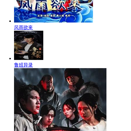
风雨欲来
鲁班异录