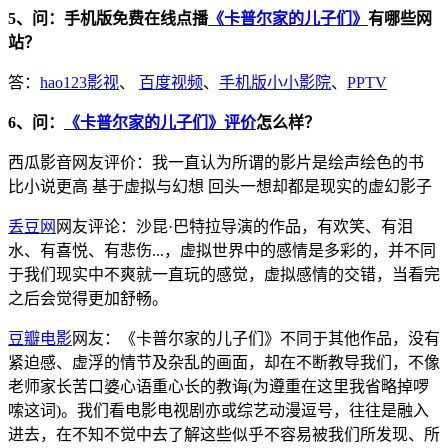
5、问：手机版免费在线点播
《卡普尔家的儿子们》
有哪些网
站？
答：
hao123影视
、
百度视频
、
手机版小小影院
、
PPTV
6、问：
《卡普尔家的儿子们》评价
怎么样？
西瓜影音网友评价：我一直认为所谓的影片是绘声绘色的书
比小说更高 基于虚拟与幻想 回头一想却都是现实的虚幻影子
丢豆网
网友评论：沙昆·巴特拉导演的作品，有欢笑、有泪
水、有喜悦、有悲伤...，虚拟世界中的感情是多彩的，并不同
于我们现实中不爽就一直玩的感觉，虚拟感情的交错，当看完
之后会觉得更加舒畅。
豆瓣电影
网友：《卡普尔家的儿子们》不同于其他作品，没有
紧迫感、虚浮的情节及杂乱的画面，却在不断教导我们，不像
老师家长苦口婆心语重心长的教诲(为遵重在这里我省略掉啰
嗦这词)。我们看电影电视剧亦或综艺动漫逗号，往往是融入
进去，在不知不觉中去了解这些似乎不容易被我们所发现、所