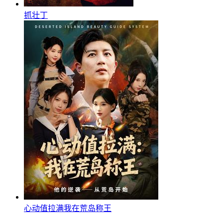
抓壮丁
心动值拉满我在荒岛称王