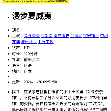
漫步夏威夷
别名：
主演：
荣仓奈奈
高梨临
濑户康史
加濑亮
宇野祥平
中村
友理
池松壮亮
上原美佐
状态：
HD
时长：
120分钟
导演：
前田弘二
语言：
日语
地区：
日本
更新：
2024-11-30 09:51:50
简介：
在某杂志社担任编辑的小山田实里（荣仓奈奈
饰），不得已接受了身为空姐的好朋友爱子（中村由里
饰）的委托，要在夏威夷为爱子的新婚策划“二次会”。
早已厌烦了编辑部的一堆闲事，她假公济私征得主编的