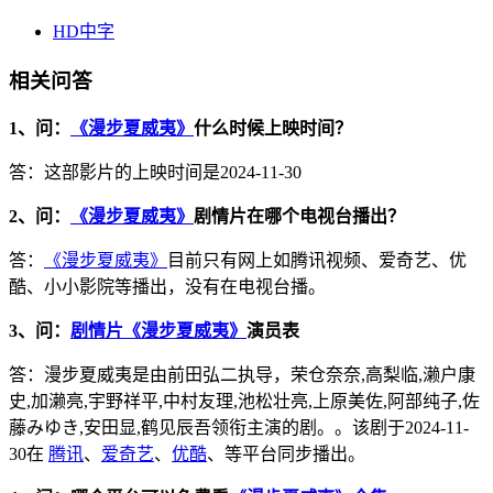
HD中字
相关问答
1、问：
《漫步夏威夷》
什么时候上映时间？
答：这部影片的上映时间是2024-11-30
2、问：
《漫步夏威夷》
剧情片在哪个电视台播出？
答：
《漫步夏威夷》
目前只有网上如腾讯视频、爱奇艺、优
酷、小小影院等播出，没有在电视台播。
3、问：
剧情片《漫步夏威夷》
演员表
答：漫步夏威夷是由前田弘二执导，荣仓奈奈,高梨临,濑户康
史,加濑亮,宇野祥平,中村友理,池松壮亮,上原美佐,阿部纯子,佐
藤みゆき,安田显,鹤见辰吾领衔主演的剧。。该剧于2024-11-
30在
腾讯
、
爱奇艺
、
优酷
、等平台同步播出。