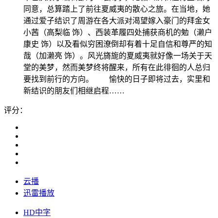
同意，总算踏上了前往夏威夷的散心之旅。在当地，她
通过爱子结识了周游在各大派对渴望嫁入豪门的拜金女
小茜（高梨临 饰）、西装革履四处捕获商机的勉（濑户
康史 饰）以及看似穷困潦倒却有着十足自信和尊严的知
哉（加濑亮 饰）。风光旖旎的夏威夷就好像一场关于天
堂的美梦，然而美梦终将醒来，所有在此徘徊的人总归
要找到前行的方向。 愉快的日子即将过去，实里和
新结识的朋友们相继启程……
评分：
云播
迅雷播放
HD中字