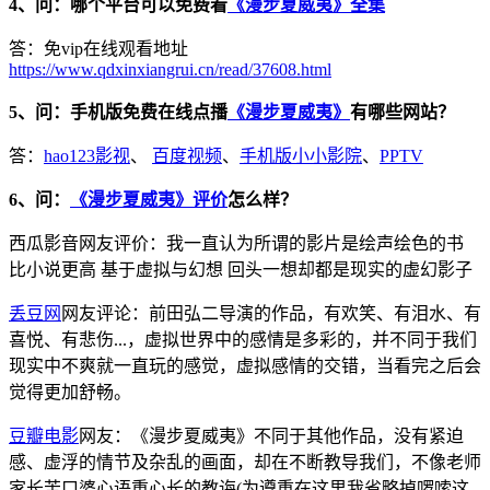
4、问：哪个平台可以免费看
《漫步夏威夷》全集
答：免vip在线观看地址
https://www.qdxinxiangrui.cn/read/37608.html
5、问：手机版免费在线点播
《漫步夏威夷》
有哪些网站？
答：
hao123影视
、
百度视频
、
手机版小小影院
、
PPTV
6、问：
《漫步夏威夷》评价
怎么样？
西瓜影音网友评价：我一直认为所谓的影片是绘声绘色的书
比小说更高 基于虚拟与幻想 回头一想却都是现实的虚幻影子
丢豆网
网友评论：前田弘二导演的作品，有欢笑、有泪水、有
喜悦、有悲伤...，虚拟世界中的感情是多彩的，并不同于我们
现实中不爽就一直玩的感觉，虚拟感情的交错，当看完之后会
觉得更加舒畅。
豆瓣电影
网友：《漫步夏威夷》不同于其他作品，没有紧迫
感、虚浮的情节及杂乱的画面，却在不断教导我们，不像老师
家长苦口婆心语重心长的教诲(为遵重在这里我省略掉啰嗦这