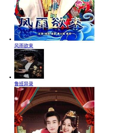
风雨欲来
鲁班异录