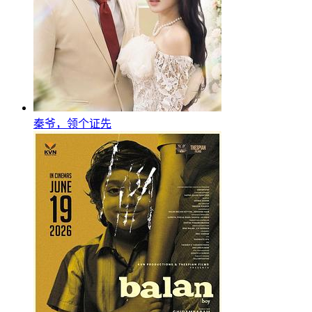
秦爷，领个证先