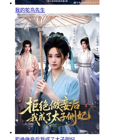
我的鸵鸟先生
拒绝做妾后我成了太子侧妃