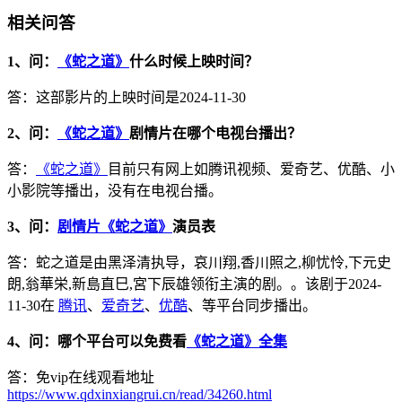
相关问答
1、问：
《蛇之道》
什么时候上映时间？
答：这部影片的上映时间是2024-11-30
2、问：
《蛇之道》
剧情片在哪个电视台播出？
答：
《蛇之道》
目前只有网上如腾讯视频、爱奇艺、优酷、小
小影院等播出，没有在电视台播。
3、问：
剧情片《蛇之道》
演员表
答：蛇之道是由黑泽清执导，哀川翔,香川照之,柳忧怜,下元史
朗,翁華栄,新島直巳,宮下辰雄领衔主演的剧。。该剧于2024-
11-30在
腾讯
、
爱奇艺
、
优酷
、等平台同步播出。
4、问：哪个平台可以免费看
《蛇之道》全集
答：免vip在线观看地址
https://www.qdxinxiangrui.cn/read/34260.html