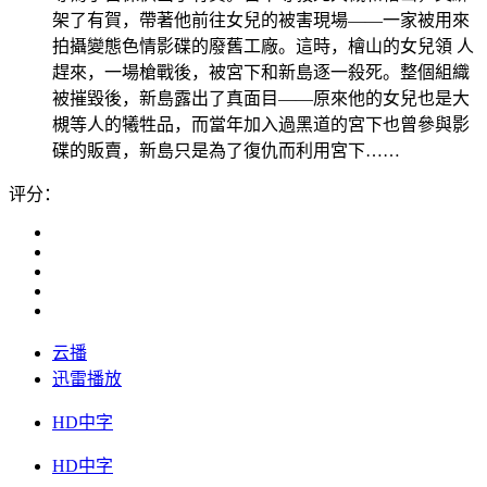
架了有賀，帶著他前往女兒的被害現場——一家被用來
拍攝變態色情影碟的廢舊工廠。這時，檜山的女兒領 人
趕來，一場槍戰後，被宮下和新島逐一殺死。整個組織
被摧毀後，新島露出了真面目——原來他的女兒也是大
槻等人的犧牲品，而當年加入過黑道的宮下也曾參與影
碟的販賣，新島只是為了復仇而利用宮下……
评分：
云播
迅雷播放
HD中字
HD中字