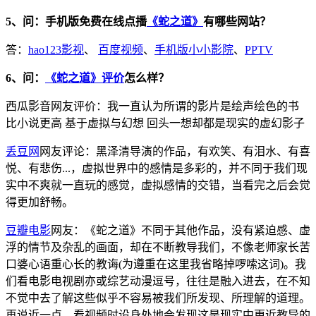
5、问：手机版免费在线点播
《蛇之道》
有哪些网站？
答：
hao123影视
、
百度视频
、
手机版小小影院
、
PPTV
6、问：
《蛇之道》评价
怎么样？
西瓜影音网友评价：我一直认为所谓的影片是绘声绘色的书
比小说更高 基于虚拟与幻想 回头一想却都是现实的虚幻影子
丢豆网
网友评论：黑泽清导演的作品，有欢笑、有泪水、有喜
悦、有悲伤...，虚拟世界中的感情是多彩的，并不同于我们现
实中不爽就一直玩的感觉，虚拟感情的交错，当看完之后会觉
得更加舒畅。
豆瓣电影
网友：《蛇之道》不同于其他作品，没有紧迫感、虚
浮的情节及杂乱的画面，却在不断教导我们，不像老师家长苦
口婆心语重心长的教诲(为遵重在这里我省略掉啰嗦这词)。我
们看电影电视剧亦或综艺动漫逗号，往往是融入进去，在不知
不觉中去了解这些似乎不容易被我们所发现、所理解的道理。
再说近一点，看视频时设身处地会发现这是现实中更近教导的