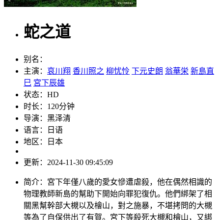
蛇之道
别名：
主演：
哀川翔
香川照之
柳忧怜
下元史朗
翁華栄
新島直
巳
宮下辰雄
状态：
HD
时长：
120分钟
导演：
黑泽清
语言：
日语
地区：
日本
更新：
2024-11-30 09:45:09
简介：
宮下年僅八歲的愛女慘遭虐殺，他在偶然相識的
物理教師新島的幫助下開始向罪犯復仇。他們綁架了相
關黑幫幹部大槻以及檜山，對之施暴，不堪拷問的大槻
等為了自保供出了有賀。宮下等殺死大槻和檜山，又綁