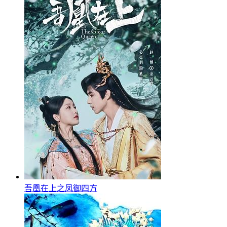
吾凰在上之凤御四方