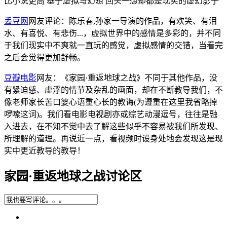
比小说更高 基于虚拟与幻想 回头一想却都是现实的虚幻影子
丢豆网
网友评论：陈乐春,孙家一导演的作品，有欢笑、有泪
水、有喜悦、有悲伤...，虚拟世界中的感情是多彩的，并不同
于我们现实中不爽就一直玩的感觉，虚拟感情的交错，当看完
之后会觉得更加舒畅。
豆瓣电影
网友：《家园·重返地球之战》不同于其他作品，没
有紧迫感、虚浮的情节及杂乱的画面，却在不断教导我们，不
像老师家长苦口婆心语重心长的教诲(为遵重在这里我省略掉
啰嗦这词)。我们看电影电视剧亦或综艺动漫逗号，往往是融
入进去，在不知不觉中去了解这些似乎不容易被我们所发现、
所理解的道理。再说近一点，看视频时设身处地会发现这是现
实中更近教导的教导！
家园·重返地球之战讨论区