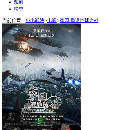
短剧
榜单
当前位置：
小小影院
>
电影
>
家园·重返地球之战