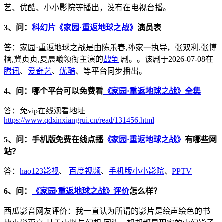
艺、优酷、小小影院等播出，没有在电视台播。
3、问：
科幻片《家园·重返地球之战》
演员表
答：家园·重返地球之战是由陈乐春,孙家一执导，张双利,张博
楠,冀贞贞,夏晨曦领衔主演的
战争
剧。。该剧于2026-07-08在
腾讯
、
爱奇艺
、
优酷
、等平台同步播出。
4、问：哪个平台可以免费看
《家园·重返地球之战》全集
答：免vip在线观看地址
https://www.qdxinxiangrui.cn/read/131456.html
5、问：手机版免费在线点播
《家园·重返地球之战》
有哪些网
站？
答：
hao123影视
、
百度视频
、
手机版小小影院
、
PPTV
6、问：
《家园·重返地球之战》评价
怎么样？
西瓜影音网友评价：我一直认为所谓的影片是绘声绘色的书