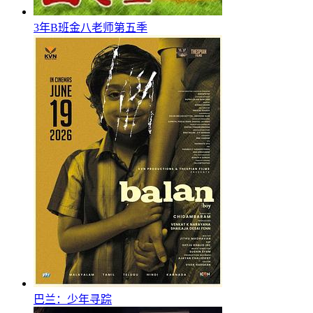
3年B班金八老师第五季
巴兰：少年寻踪