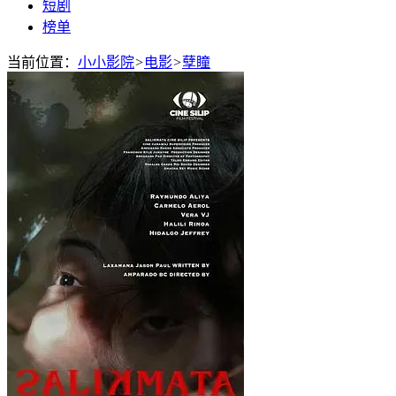
短剧
榜单
当前位置：
小小影院
>
电影
>
孽瞳