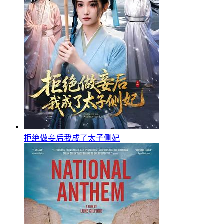
拒绝做妾后我成了太子侧妃