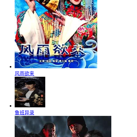
风雨欲来
鲁班异录