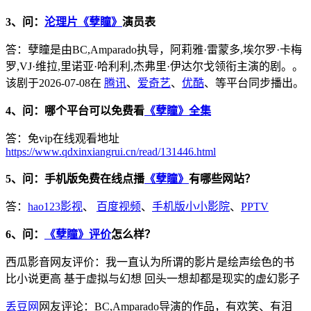
3、问：
沦理片《孽瞳》
演员表
答：孽瞳是由BC,Amparado执导，阿莉雅·雷蒙多,埃尔罗·卡梅
罗,VJ·维拉,里诺亚·哈利利,杰弗里·伊达尔戈领衔主演的剧。。
该剧于2026-07-08在
腾讯
、
爱奇艺
、
优酷
、等平台同步播出。
4、问：哪个平台可以免费看
《孽瞳》全集
答：免vip在线观看地址
https://www.qdxinxiangrui.cn/read/131446.html
5、问：手机版免费在线点播
《孽瞳》
有哪些网站？
答：
hao123影视
、
百度视频
、
手机版小小影院
、
PPTV
6、问：
《孽瞳》评价
怎么样？
西瓜影音网友评价：我一直认为所谓的影片是绘声绘色的书
比小说更高 基于虚拟与幻想 回头一想却都是现实的虚幻影子
丢豆网
网友评论：BC,Amparado导演的作品，有欢笑、有泪