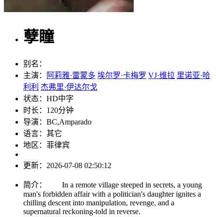
孽瞳
别名：
主演：
阿莉雅·雷蒙多
埃尔罗·卡梅罗
VJ·维拉
里诺亚·哈
利利
杰弗里·伊达尔戈
状态：
HD中字
时长：
120分钟
导演：
BC,Amparado
语言：
其它
地区：
菲律宾
更新：
2026-07-08 02:50:12
简介：
In a remote village steeped in secrets, a young
man's forbidden affair with a politician's daughter ignites a
chilling descent into manipulation, revenge, and a
supernatural reckoning-told in reverse.