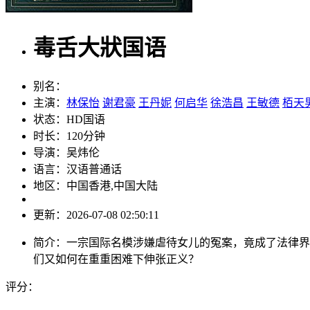
毒舌大狀国语
别名：
主演：
林保怡
谢君豪
王丹妮
何启华
徐浩昌
王敏德
栢天
状态：
HD国语
时长：
120分钟
导演：
吴炜伦
语言：
汉语普通话
地区：
中国香港,中国大陆
更新：
2026-07-08 02:50:11
简介：
一宗国际名模涉嫌虐待女儿的冤案，竟成了法律界
们又如何在重重困难下伸张正义？
评分：