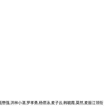
懋强,洪林小湛,罗孝勇,杨偲泳,麦子云,韩毓霞,莫然,麦振江领衔