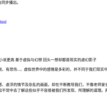
台同步播出。
.html
小说更高 基于虚拟与幻想 回头一想却都是现实的虚幻影子
、有悲伤...，虚拟世界中的感情是多彩的，并不同于我们现
感、虚浮的情节及杂乱的画面，却在不断教导我们，不像老师家长
知不觉中去了解这些似乎不容易被我们所发现、所理解的道理。