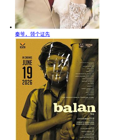
秦爷，领个证先