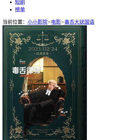
短剧
榜单
当前位置：
小小影院
>
电影
>
毒舌大狀国语