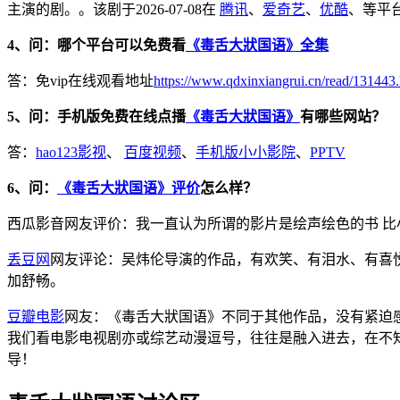
主演的剧。。该剧于2026-07-08在
腾讯
、
爱奇艺
、
优酷
、等平
4、问：哪个平台可以免费看
《毒舌大狀国语》全集
答：免vip在线观看地址
https://www.qdxinxiangrui.cn/read/131443
5、问：手机版免费在线点播
《毒舌大狀国语》
有哪些网站？
答：
hao123影视
、
百度视频
、
手机版小小影院
、
PPTV
6、问：
《毒舌大狀国语》评价
怎么样？
西瓜影音网友评价：我一直认为所谓的影片是绘声绘色的书 比
丢豆网
网友评论：吴炜伦导演的作品，有欢笑、有泪水、有喜悦
加舒畅。
豆瓣电影
网友：《毒舌大狀国语》不同于其他作品，没有紧迫
我们看电影电视剧亦或综艺动漫逗号，往往是融入进去，在不
导！