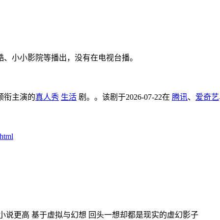
酷、小小影院等播出，没有在电视台播。
莎领衔主演的
真人秀
生活
剧。。该剧于2026-07-22在
腾讯
、
爱奇艺
.html
小说更高 基于虚拟与幻想 回头一想却都是现实的虚幻影子