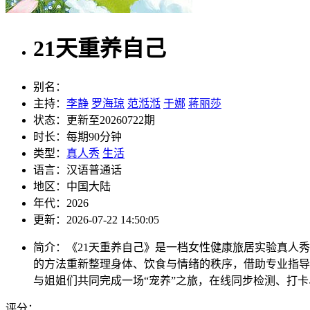
21天重养自己
别名：
主持：
李静
罗海琼
范湉湉
于娜
蒋丽莎
状态：
更新至20260722期
时长：
每期90分钟
类型：
真人秀
生活
语言：
汉语普通话
地区：
中国大陆
年代：
2026
更新：
2026-07-22 14:50:05
简介：
《21天重养自己》是一档女性健康旅居实验真人
的方法重新整理身体、饮食与情绪的秩序，借助专业指导
与姐姐们共同完成一场“宠养”之旅，在线同步检测、打
评分：