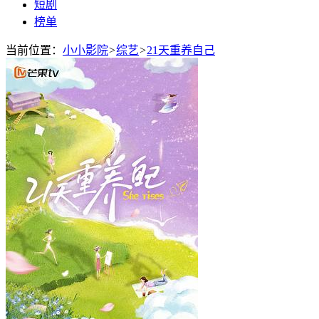
短剧
榜单
当前位置：
小小影院
>
综艺
>
21天重养自己