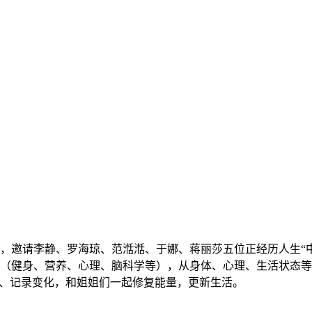
秀，邀请李静、罗海琼、范湉湉、于娜、蒋丽莎五位正经历人生“中
（健身、营养、心理、脑科学等），从身体、心理、生活状态等多
卡、记录变化，和姐姐们一起修复能量，更新生活。