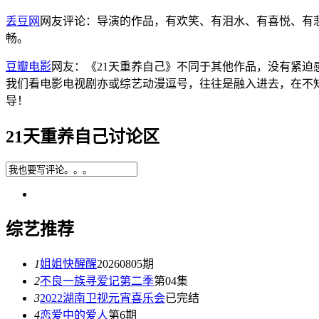
丢豆网
网友评论：导演的作品，有欢笑、有泪水、有喜悦、有悲
畅。
豆瓣电影
网友：《21天重养自己》不同于其他作品，没有紧迫
我们看电影电视剧亦或综艺动漫逗号，往往是融入进去，在不
导！
21天重养自己讨论区
综艺推荐
1
姐姐快醒醒
20260805期
2
不良一族寻爱记第二季
第04集
3
2022湖南卫视元宵喜乐会
已完结
4
恋爱中的爱人
第6期