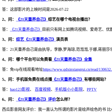
答：这部影片的上映时间是2026-07-22
2、问：
《21天重养自己》
综艺在哪个电视台播出？
答：
《21天重养自己》
目前只有网上如腾讯视频、爱奇艺、优
3、问：
综艺《21天重养自己》
演员表
答：21天重养自己是由执导，李静,罗海琼,范湉湉,于娜,蒋丽
4、问：哪个平台可以免费看
《21天重养自己》全集
答：免vip在线观看地址
https://www.qdxinxiangrui.cn/read/130632
5、问：手机版免费在线点播
《21天重养自己》
有哪些网站？
答：
hao123影视
、
百度视频
、
手机版小小影院
、
PPTV
6、问：
《21天重养自己》评价
怎么样？
西瓜影音网友评价：我一直认为所谓的影片是绘声绘色的书 比