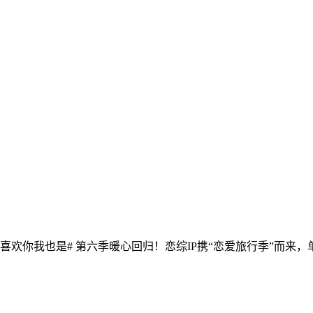
片单# #喜欢你我也是# 第六季暖心回归！恋综IP携“恋爱旅行季