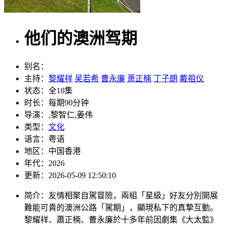
他们的澳洲驾期
别名：
主持：
黎耀祥
吴若希
曹永廉
萧正楠
丁子朗
戴祖仪
状态：
全10集
时长：
每期90分钟
导演：
,黎智仁,姜伟
类型：
文化
语言：
粤语
地区：
中国香港
年代：
2026
更新：
2026-05-09 12:50:10
简介：
友情相聚自駕冒險，兩組「星級」好友分別開展
難能可貴的澳洲公路「駕期」，顯現私下的真摯互動。
黎耀祥、蕭正楠、曹永廉於十多年前因劇集《大太監》