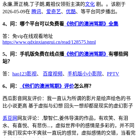
永廉,萧正楠,丁子朗,戴祖仪领衔主演的
文化
剧。。该剧于
2026-05-09在
腾讯
、
爱奇艺
、
优酷
、等平台同步播出。
4、问：哪个平台可以免费看
《他们的澳洲驾期》全集
答：免vip在线观看地址
https://www.qdxinxiangrui.cn/read/128575.html
5、问：手机版免费在线点播
《他们的澳洲驾期》
有哪些网
站？
答：
hao123影视
、
百度视频
、
手机版小小影院
、
PPTV
6、问：
《他们的澳洲驾期》评价
怎么样？
西瓜影音网友评价：我一直认为所谓的影片是绘声绘色的书
比小说更高 基于虚拟与幻想 回头一想却都是现实的虚幻影子
丢豆网
网友评论：,黎智仁,姜伟导演的作品，有欢笑、有泪
水、有喜悦、有悲伤...，虚拟世界中的感情是多彩的，并不同
于我们现实中不爽就一直玩的感觉，虚拟感情的交错，当看完