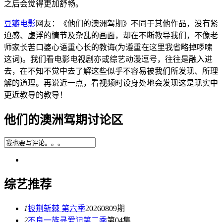
之后会觉得更加舒畅。
豆瓣电影
网友：《他们的澳洲驾期》不同于其他作品，没有紧
迫感、虚浮的情节及杂乱的画面，却在不断教导我们，不像老
师家长苦口婆心语重心长的教诲(为遵重在这里我省略掉啰嗦
这词)。我们看电影电视剧亦或综艺动漫逗号，往往是融入进
去，在不知不觉中去了解这些似乎不容易被我们所发现、所理
解的道理。再说近一点，看视频时设身处地会发现这是现实中
更近教导的教导！
他们的澳洲驾期讨论区
综艺推荐
1
披荆斩棘 第六季
20260809期
2
不良一族寻爱记第二季
第04集