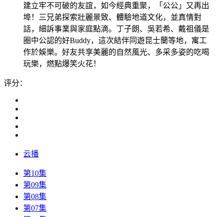
建立牢不可破的友誼，如今經典重聚，「公公」又再出
埠！三兄弟探索壯麗景致、體驗地道文化，並真情對
話，細訴事業與家庭點滴。丁子朗、吳若希、戴祖儀是
圈中公認的好Buddy，這次結伴同遊昆士蘭等地，寓工
作於娛樂。好友共享美麗的自然風光、多采多姿的吃喝
玩樂，燃點爆笑火花！
评分：
云播
第10集
第09集
第08集
第07集