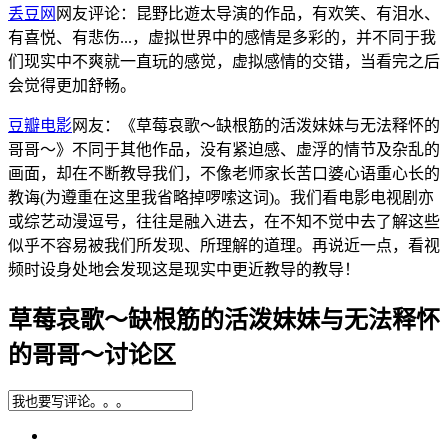
丢豆网
网友评论：昆野比遊太导演的作品，有欢笑、有泪水、
有喜悦、有悲伤...，虚拟世界中的感情是多彩的，并不同于我
们现实中不爽就一直玩的感觉，虚拟感情的交错，当看完之后
会觉得更加舒畅。
豆瓣电影
网友：《草莓哀歌～缺根筋的活泼妹妹与无法释怀的
哥哥～》不同于其他作品，没有紧迫感、虚浮的情节及杂乱的
画面，却在不断教导我们，不像老师家长苦口婆心语重心长的
教诲(为遵重在这里我省略掉啰嗦这词)。我们看电影电视剧亦
或综艺动漫逗号，往往是融入进去，在不知不觉中去了解这些
似乎不容易被我们所发现、所理解的道理。再说近一点，看视
频时设身处地会发现这是现实中更近教导的教导！
草莓哀歌～缺根筋的活泼妹妹与无法释怀
的哥哥～讨论区