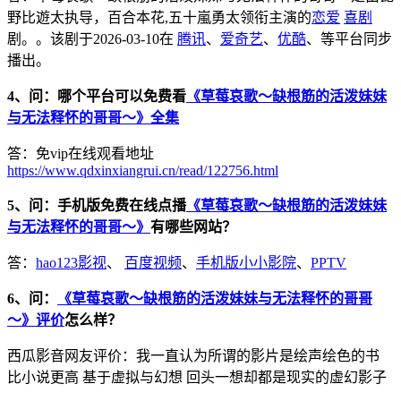
野比遊太执导，百合本花,五十嵐勇太领衔主演的
恋爱
喜剧
剧。。该剧于2026-03-10在
腾讯
、
爱奇艺
、
优酷
、等平台同步
播出。
4、问：哪个平台可以免费看
《草莓哀歌～缺根筋的活泼妹妹
与无法释怀的哥哥～》全集
答：免vip在线观看地址
https://www.qdxinxiangrui.cn/read/122756.html
5、问：手机版免费在线点播
《草莓哀歌～缺根筋的活泼妹妹
与无法释怀的哥哥～》
有哪些网站？
答：
hao123影视
、
百度视频
、
手机版小小影院
、
PPTV
6、问：
《草莓哀歌～缺根筋的活泼妹妹与无法释怀的哥哥
～》评价
怎么样？
西瓜影音网友评价：我一直认为所谓的影片是绘声绘色的书
比小说更高 基于虚拟与幻想 回头一想却都是现实的虚幻影子