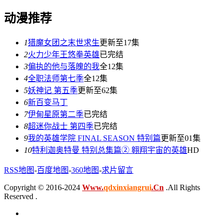
动漫推荐
1
猎魔女团之末世求生
更新至17集
2
火力少年王悠拳英雄
已完结
3
偏执的他与落魄的我
全12集
4
全职法师第七季
全12集
5
妖神记 第五季
更新至62集
6
新百变马丁
7
伊甸星原第二季
已完结
8
超迷你战士 第四季
已完结
9
我的英雄学院 FINAL SEASON 特别篇
更新至01集
10
特利迦奥特曼 特别总集篇② 翱翔宇宙的英雄
HD
RSS地图
-
百度地图
-
360地图
-
求片留言
Copyright © 2016-2024
Www.
qdxinxiangrui
.Cn
.All Rights
Reserved .