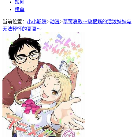
短剧
榜单
当前位置：
小小影院
>
动漫
>
草莓哀歌～缺根筋的活泼妹妹与
无法释怀的哥哥～