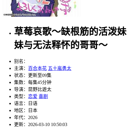
草莓哀歌～缺根筋的活泼妹
妹与无法释怀的哥哥～
别名：
主演：
百合本花
五十嵐勇太
状态：
更新至09集
集数：
每集45分钟
导演：
昆野比遊太
类型：
恋爱
喜剧
语言：
日语
地区：
日本
年代：
2026
更新：
2026-03-10 10:50:03