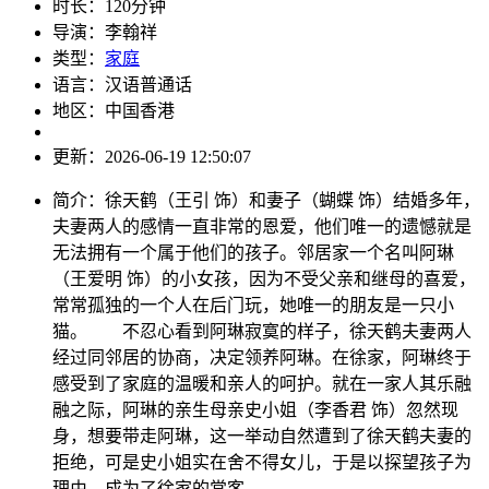
时长：
120分钟
导演：
李翰祥
类型：
家庭
语言：
汉语普通话
地区：
中国香港
更新：
2026-06-19 12:50:07
简介：
徐天鹤（王引 饰）和妻子（蝴蝶 饰）结婚多年，
夫妻两人的感情一直非常的恩爱，他们唯一的遗憾就是
无法拥有一个属于他们的孩子。邻居家一个名叫阿琳
（王爱明 饰）的小女孩，因为不受父亲和继母的喜爱，
常常孤独的一个人在后门玩，她唯一的朋友是一只小
猫。 不忍心看到阿琳寂寞的样子，徐天鹤夫妻两人
经过同邻居的协商，决定领养阿琳。在徐家，阿琳终于
感受到了家庭的温暖和亲人的呵护。就在一家人其乐融
融之际，阿琳的亲生母亲史小姐（李香君 饰）忽然现
身，想要带走阿琳，这一举动自然遭到了徐天鹤夫妻的
拒绝，可是史小姐实在舍不得女儿，于是以探望孩子为
理由，成为了徐家的常客。