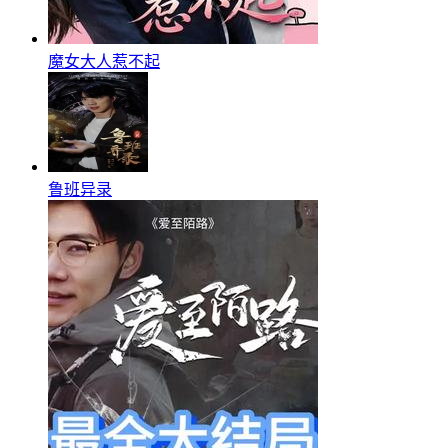
魔女大人惹不起
鲁班异录