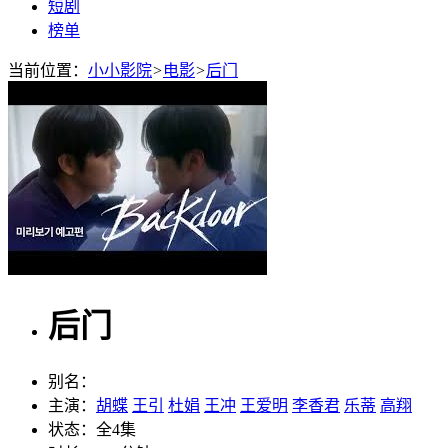
短剧
榜单
当前位置：
小小影院
>
电影
>
后门
后门
别名：
主演：
胡蝶
王引
杜娟
王冲
王爱明
李香君
乐蒂
高翔
状态：
全4集