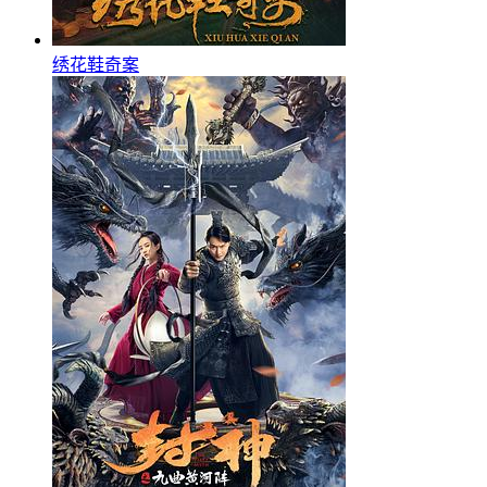
绣花鞋奇案