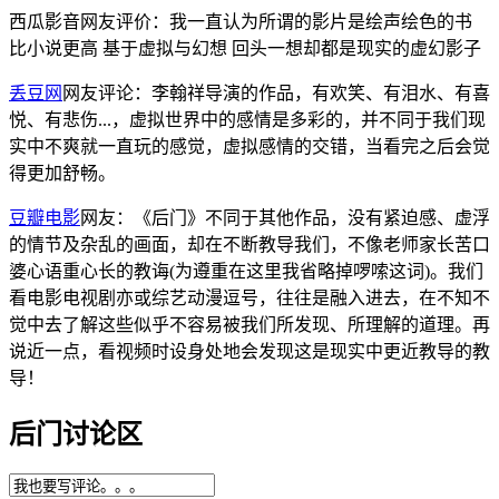
西瓜影音网友评价：我一直认为所谓的影片是绘声绘色的书
比小说更高 基于虚拟与幻想 回头一想却都是现实的虚幻影子
丢豆网
网友评论：李翰祥导演的作品，有欢笑、有泪水、有喜
悦、有悲伤...，虚拟世界中的感情是多彩的，并不同于我们现
实中不爽就一直玩的感觉，虚拟感情的交错，当看完之后会觉
得更加舒畅。
豆瓣电影
网友：《后门》不同于其他作品，没有紧迫感、虚浮
的情节及杂乱的画面，却在不断教导我们，不像老师家长苦口
婆心语重心长的教诲(为遵重在这里我省略掉啰嗦这词)。我们
看电影电视剧亦或综艺动漫逗号，往往是融入进去，在不知不
觉中去了解这些似乎不容易被我们所发现、所理解的道理。再
说近一点，看视频时设身处地会发现这是现实中更近教导的教
导！
后门讨论区