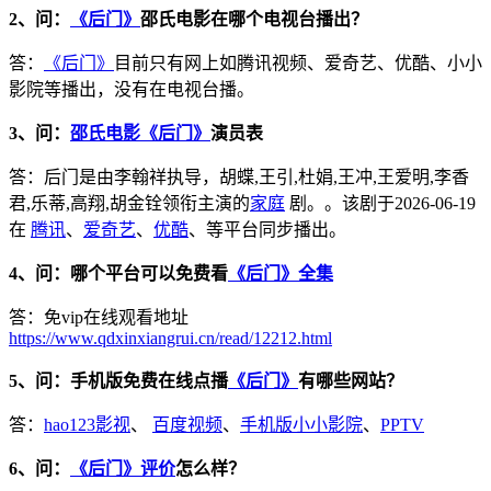
2、问：
《后门》
邵氏电影在哪个电视台播出？
答：
《后门》
目前只有网上如腾讯视频、爱奇艺、优酷、小小
影院等播出，没有在电视台播。
3、问：
邵氏电影《后门》
演员表
答：后门是由李翰祥执导，胡蝶,王引,杜娟,王冲,王爱明,李香
君,乐蒂,高翔,胡金铨领衔主演的
家庭
剧。。该剧于2026-06-19
在
腾讯
、
爱奇艺
、
优酷
、等平台同步播出。
4、问：哪个平台可以免费看
《后门》全集
答：免vip在线观看地址
https://www.qdxinxiangrui.cn/read/12212.html
5、问：手机版免费在线点播
《后门》
有哪些网站？
答：
hao123影视
、
百度视频
、
手机版小小影院
、
PPTV
6、问：
《后门》评价
怎么样？