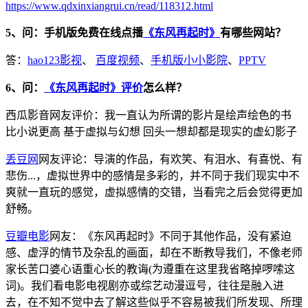
https://www.qdxinxiangrui.cn/read/118312.html
5、问：手机版免费在线点播
《东风再起时》
有哪些网站？
答：
hao123影视
、
百度视频
、
手机版小小影院
、
PPTV
6、问：
《东风再起时》评价
怎么样？
西瓜影音网友评价：我一直认为所谓的影片是绘声绘色的书
比小说更高 基于虚拟与幻想 回头一想却都是现实的虚幻影子
丢豆网
网友评论：导演的作品，有欢笑、有泪水、有喜悦、有
悲伤...，虚拟世界中的感情是多彩的，并不同于我们现实中不
爽就一直玩的感觉，虚拟感情的交错，当看完之后会觉得更加
舒畅。
豆瓣电影
网友：《东风再起时》不同于其他作品，没有紧迫
感、虚浮的情节及杂乱的画面，却在不断教导我们，不像老师
家长苦口婆心语重心长的教诲(为遵重在这里我省略掉啰嗦这
词)。我们看电影电视剧亦或综艺动漫逗号，往往是融入进
去，在不知不觉中去了解这些似乎不容易被我们所发现、所理