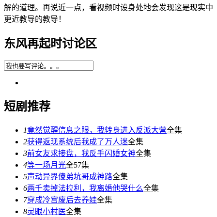
解的道理。再说近一点，看视频时设身处地会发现这是现实中
更近教导的教导！
东风再起时讨论区
短剧推荐
1
竟然觉醒信息之眼，我转身进入反派大营
全集
2
获得返现系统后我成了万人迷
全集
3
前女友求接盘，我反手闪婚女神
全集
4
等一场月光
全57集
5
声动异界傻弟坑哥成神路
全集
6
两千卖掉法拉利，我离婚他哭什么
全集
7
穿成冷宫废后去养娃
全集
8
灵眼小村医
全集