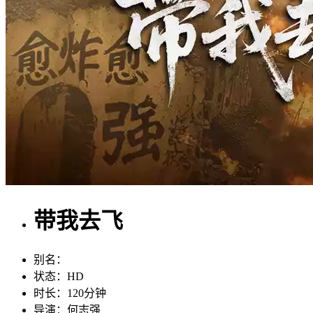
带我去飞
别名：
状态：
HD
时长：
120分钟
导演：
何志强