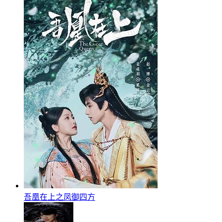
吾凰在上之凤御四方