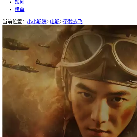
短剧
榜单
当前位置：
小小影院
>
电影
>
带我去飞