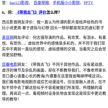
答：
hao123影视
、
百度视频
、
手机版小小影院
、
PPTV
6、问：
《带我去飞》评价
怎么样？
西瓜影音网友评价：我一直认为所谓的影片是绘声绘色的书
比小说更高 基于虚拟与幻想 回头一想却都是现实的虚幻影子
丢豆网
网友评论：何志强导演的作品，有欢笑、有泪水、有喜
悦、有悲伤...，虚拟世界中的感情是多彩的，并不同于我们现
实中不爽就一直玩的感觉，虚拟感情的交错，当看完之后会觉
得更加舒畅。
豆瓣电影
网友：《带我去飞》不同于其他作品，没有紧迫感、
虚浮的情节及杂乱的画面，却在不断教导我们，不像老师家长
苦口婆心语重心长的教诲(为遵重在这里我省略掉啰嗦这词)。
我们看电影电视剧亦或综艺动漫逗号，往往是融入进去，在不
知不觉中去了解这些似乎不容易被我们所发现、所理解的道
理。再说近一点，看视频时设身处地会发现这是现实中更近教
导的教导！