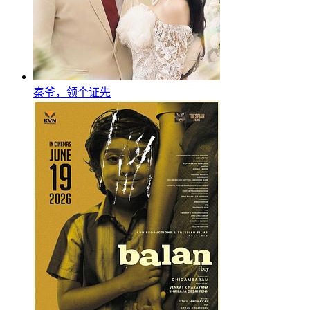
秦爷，领个证先