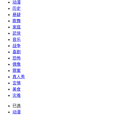
动漫
历史
悬疑
歌舞
家庭
武侠
音乐
战争
喜剧
恐怖
偶像
罪案
真人秀
言情
美食
灾难
已选
动漫