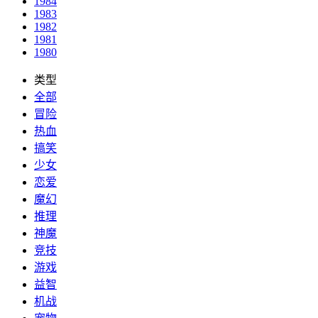
1984
1983
1982
1981
1980
类型
全部
冒险
热血
搞笑
少女
恋爱
魔幻
推理
神魔
竞技
游戏
益智
机战