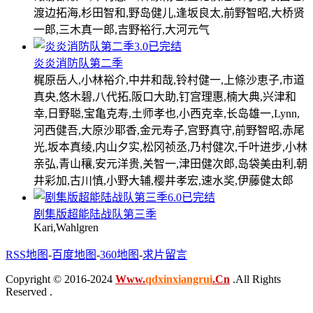
渡边拓海,杉田智和,野岛健儿,逢坂良太,前野智昭,大桥贤
一郎,三木真一郎,吉野裕行,大河元气
3.0
已完结
炎炎消防队第二季
梶原岳人,小林裕介,中井和哉,铃村健一,上條沙恵子,市道
真央,悠木碧,八代拓,阪口大助,钉宫理惠,楠大典,兴津和
幸,日野聪,宝亀克寿,土师孝也,小西克幸,长岛雄一,Lynn,
河西健吾,大原沙耶香,金元寿子,宫野真守,前野智昭,赤尾
光,坂本真绫,内山夕实,松冈祯丞,乃村健次,千叶进步,小林
亲弘,青山穰,安元洋贵,关智一,津田健次郎,岛袋美由利,朝
井彩加,古川慎,小野大辅,樱井孝宏,速水奖,伊藤健太郎
6.0
已完结
剧集版超能陆战队第三季
Kari,Wahlgren
RSS地图
-
百度地图
-
360地图
-
求片留言
Copyright © 2016-2024
Www.
qdxinxiangrui
.Cn
.All Rights
Reserved .