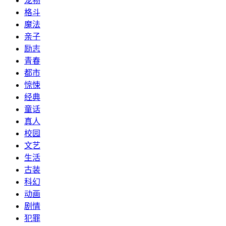
宠物
格斗
魔法
亲子
励志
青春
都市
惊悚
经典
童话
真人
校园
文艺
生活
古装
科幻
动画
剧情
犯罪