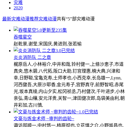
灾难
2020
最新灾难动漫
推荐灾难动漫
共有
“5”
部灾难动漫
5.0
更新至235集
吞噬星空
赵乾景,谢莹,宋国庆,黄进则,张若瑜
3.0
已完结
炎炎消防队 二之章
梶原岳人,小林裕介,中井和哉,铃村健一,上條沙恵子,市道
真央,悠木碧,八代拓,阪口大助,钉宫理惠,楠大典,兴津和
幸,日野聪,宝亀克寿,土师孝也,小西克幸,长岛雄一,Lynn,
河西健吾,大原沙耶香,金元寿子,宫野真守,前野智昭,赤尾
光,坂本真绫,内山夕实,松冈祯丞,乃村健次,千叶进步,小林
亲弘,青山穰,安元洋贵,关智一,津田健次郎,岛袋美由利,朝
井彩加,古川慎,
1.0
已完结
文豪与炼金术师 ~审判的齿轮~
诹访部顺一,中村悠一,柿原彻也,立花慎之介,小野坂昌也,