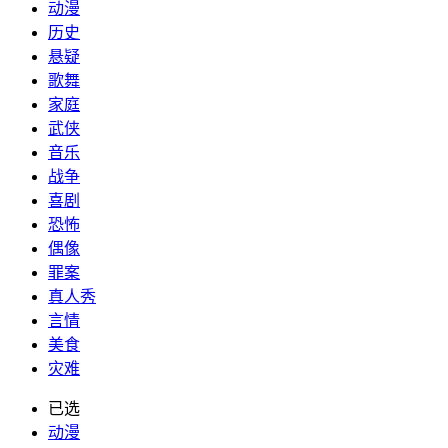
动漫
历史
悬疑
歌舞
家庭
武侠
音乐
战争
喜剧
恐怖
偶像
罪案
真人秀
言情
美食
灾难
已选
动漫