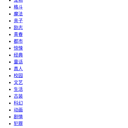
宠物
格斗
魔法
亲子
励志
青春
都市
惊悚
经典
童话
真人
校园
文艺
生活
古装
科幻
动画
剧情
犯罪