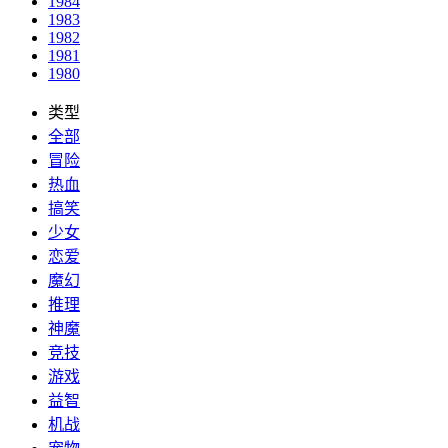
1984
1983
1982
1981
1980
类型
全部
冒险
热血
搞笑
少女
恋爱
魔幻
推理
神魔
竞技
游戏
益智
机战