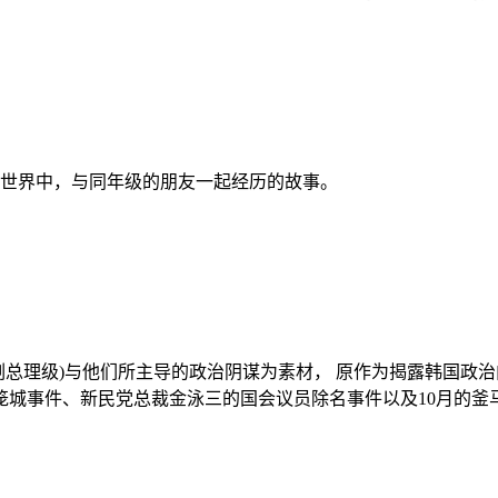
人世界中，与同年级的朋友一起经历的故事。
长们(副总理级)与他们所主导的政治阴谋为素材， 原作为揭露韩国
工笼城事件、新民党总裁金泳三的国会议员除名事件以及10月的