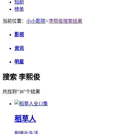
短剧
榜单
当前位置：
小小影院
>
李熙俊搜索结果
影视
资讯
明星
搜索 李熙俊
共找到
“38”
个结果
全12集
稻草人
剧情片
生活