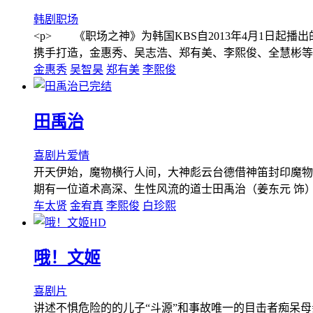
韩剧
职场
<p> 《职场之神》为韩国KBS自2013年4月1日起
携手打造，金惠秀、吴志浩、郑有美、李熙俊、全慧彬等
金惠秀
吴智昊
郑有美
李熙俊
已完结
田禹治
喜剧片
爱情
开天伊始，魔物横行人间，大神彪云台德借神笛封印魔物
期有一位道术高深、生性风流的道士田禹治（姜东元 饰
车太贤
金宥真
李熙俊
白珍熙
HD
哦！文姬
喜剧片
讲述不惧危险的的儿子“斗源”和事故唯一的目击者痴呆母