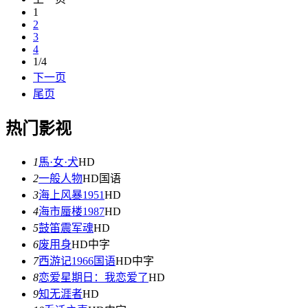
1
2
3
4
1/4
下一页
尾页
热门影视
1
馬·女·犬
HD
2
一般人物
HD国语
3
海上风暴1951
HD
4
海市蜃楼1987
HD
5
鼓笛震军魂
HD
6
废用身
HD中字
7
西游记1966国语
HD中字
8
恋爱星期日：我恋爱了
HD
9
知无涯者
HD