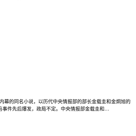
政治内幕的同名小说，以历代中央情报部的部长金载圭和金炯旭的
釜马事件先后爆发，政局不定。中央情报部金载圭和…