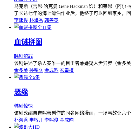
马克斯（吉恩·哈克曼 Gene Hackman 饰）和莱恩
了长达七年的海上漂泊作业后，他终于可以回到家乡，回
李熙俊
朴海秀
郭善英
全11集
血谜拼图
韩剧
犯罪
该剧讲述了杀人案唯一的目击者兼嫌疑人尹异罗（金多美
金多美
孙锡久
金成畇
玄奉植
全6集
恶缘
韩剧
惊悚
该剧改编自崔熙善创作的同名网络漫画，一场事故让六个
朴海秀
申敏儿
李熙俊
金成畇
HD