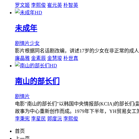
罗文姬
李熙俊
崔元英
朴智英
HD
未成年
剧情片
少女
影片根据同名话剧改编，讲述17岁的少女在非正常的成
廉晶雅
金素辰
金慧埈
朴世真
HD
南山的部长们
剧情片
电影"南山的部长们"以韩国中央情报部(KCIA)的部
故事为中心重新创作而成。1979年下半年，YH贸易女
李秉宪
李星民
郭度沅
李熙俊
首页
上一页