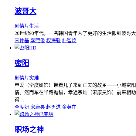
波哥大
剧情片
生活
20世纪90年代，一名韩国青年为了更好的生活搬到波
宋仲基
李熙俊
权海骁
朴智焕
HD
密阳
剧情片
灾难
申爱（全度妍饰）带着儿子来到亡夫的故乡——小城密阳
情。然而车在半路抛锚，幸遇宗灿（宋康昊饰）前来相助
得…
全度妍
宋康昊
赵勇进
金英在
已完结
职场之神