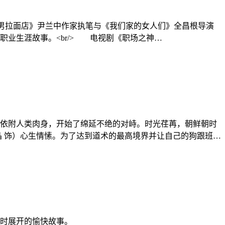
花美男拉面店》尹兰中作家执笔与《我们家的女人们》全昌根导演
业生涯故事。<br/> 电视剧《职场之神…
依附人类肉身，开始了绵延不绝的对峙。时光荏苒，朝鲜朝时
晶 饰）心生情愫。为了达到道术的最高境界并让自己的狗跟班…
同时展开的愉快故事。