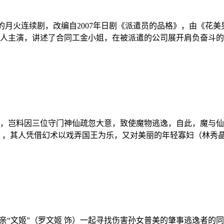
播出的月火连续剧，改编自2007年日剧《派遣员的品格》，由《
人主演，讲述了合同工金小姐，在被派遣的公司展开肩负奋斗的职
，岂料因三位守门神仙疏忽大意，致使魔物逃逸，自此，魔与仙
），其人凭借幻术以戏弄国王为乐，又对美丽的年轻寡妇（林秀
亲“文姬”（罗文姬 饰）一起寻找伤害孙女普美的肇事逃逸者的