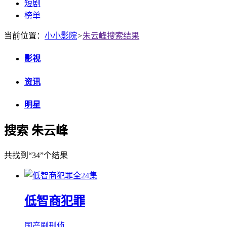
短剧
榜单
当前位置：
小小影院
>
朱云峰搜索结果
影视
资讯
明星
搜索 朱云峰
共找到
“34”
个结果
全24集
低智商犯罪
国产剧
刑侦