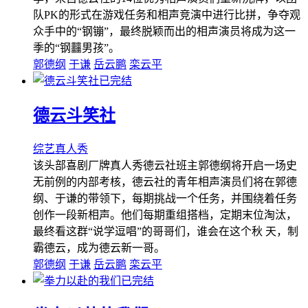
队PK的形式在游戏任务和相声竞演中进行比拼，争夺观
众手中的“钢镚”，最终脱颖而出的相声演员将成为这一
季的“钢䨻男孩”。
郭德纲
于谦
岳云鹏
栾云平
已完结
德云斗笑社
综艺
真人秀
该头部喜剧厂牌真人秀德云社班主郭德纲将开启一场史
无前例的内部考核，德云社的青年相声演员们将在郭德
纲、于谦的带领下，每期挑战一个任务，并围绕着任务
创作一段新相声。他们每期重组搭档，定期末位淘汰，
最终看这群“说学逗唱”的哥哥们，谁会在这个秋 天，制
霸德云，成为德云新一哥。
郭德纲
于谦
岳云鹏
栾云平
已完结