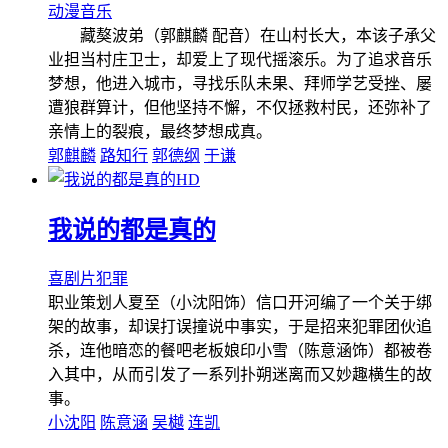
动漫
音乐
藏獒波弟（郭麒麟 配音）在山村长大，本该子承父
业担当村庄卫士，却爱上了现代摇滚乐。为了追求音乐
梦想，他进入城市，寻找乐队未果、拜师学艺受挫、屡
遭狼群算计，但他坚持不懈，不仅拯救村民，还弥补了
亲情上的裂痕，最终梦想成真。
郭麒麟
路知行
郭德纲
于谦
HD
我说的都是真的
喜剧片
犯罪
职业策划人夏至（小沈阳饰）信口开河编了一个关于绑
架的故事，却误打误撞说中事实，于是招来犯罪团伙追
杀，连他暗恋的餐吧老板娘印小雪（陈意涵饰）都被卷
入其中，从而引发了一系列扑朔迷离而又妙趣横生的故
事。
小沈阳
陈意涵
吴樾
连凯