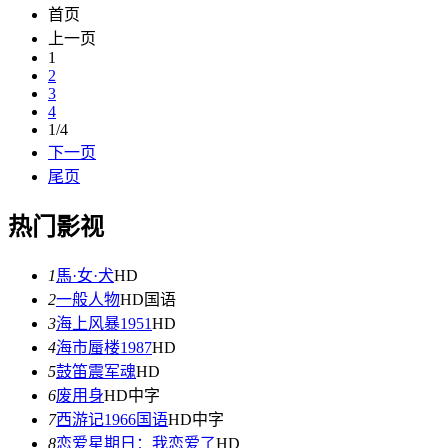
首页
上一页
1
2
3
4
1/4
下一页
尾页
热门影视
1
馬·女·犬
HD
2
一般人物
HD国语
3
海上风暴1951
HD
4
海市蜃楼1987
HD
5
鼓笛震军魂
HD
6
废用身
HD中字
7
西游记1966国语
HD中字
8
恋爱星期日：我恋爱了
HD