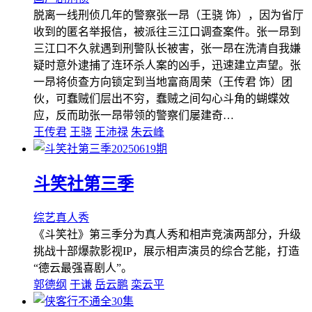
脱离一线刑侦几年的警察张一昂（王骁 饰），因为省厅
收到的匿名举报信，被派往三江口调查案件。张一昂到
三江口不久就遇到刑警队长被害，张一昂在洗清自我嫌
疑时意外逮捕了连环杀人案的凶手，迅速建立声望。张
一昂将侦查方向锁定到当地富商周荣（王传君 饰）团
伙，可蠢贼们层出不穷，蠢贼之间勾心斗角的蝴蝶效
应，反而助张一昂带领的警察们屡建奇…
王传君
王骁
王沛禄
朱云峰
20250619期
斗笑社第三季
综艺
真人秀
《斗笑社》第三季分为真人秀和相声竞演两部分，升级
挑战十部爆款影视IP，展示相声演员的综合艺能，打造
“德云最强喜剧人”。
郭德纲
于谦
岳云鹏
栾云平
全30集