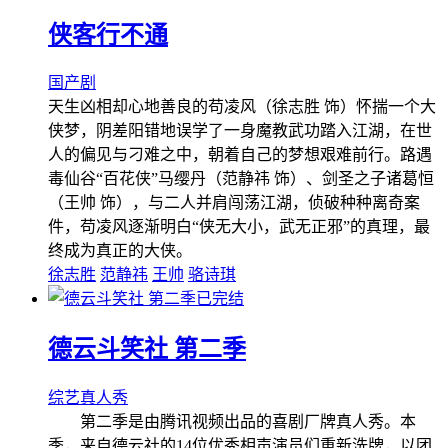
侠客行不通
国产剧
天生凶相却心地善良的苟凌风（徐志胜 饰）怀揣一个大
侠梦，阴差阳错地误学了一身魔教武功踏入江湖，在世
人的偏见与刁难之中，朝着自己的梦想艰难前行。路遇
毒仙谷“百花侠”马缨丹（范静祎 饰）、剑圣之子诸葛恒
（王帅 饰），与二人并肩闯荡江湖，侦破种种离奇案
件，苟凌风逐渐明白“侠无大小，武无正邪”的真理，最
终成为真正的大侠。
徐志胜
范静祎
王帅
骆诗琪
已完结
德云斗笑社 第二季
综艺
真人秀
第二季是由腾讯视频出品的喜剧厂牌真人秀。本
季，来自德云社的14位优秀相声演员们重新洗牌，以团