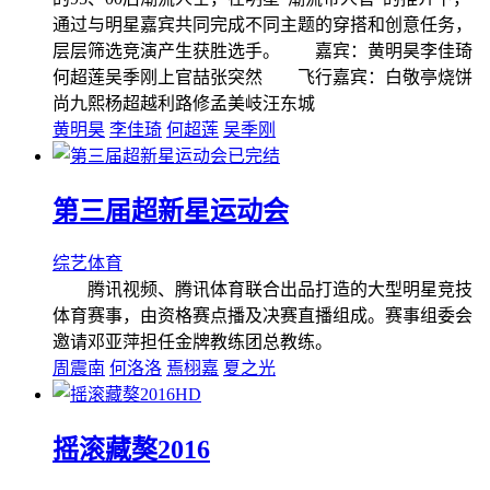
通过与明星嘉宾共同完成不同主题的穿搭和创意任务，
层层筛选竞演产生获胜选手。 嘉宾：黄明昊李佳琦
何超莲吴季刚上官喆张突然 飞行嘉宾：白敬亭烧饼
尚九熙杨超越利路修孟美岐汪东城
黄明昊
李佳琦
何超莲
吴季刚
已完结
第三届超新星运动会
综艺
体育
腾讯视频、腾讯体育联合出品打造的大型明星竞技
体育赛事，由资格赛点播及决赛直播组成。赛事组委会
邀请邓亚萍担任金牌教练团总教练。
周震南
何洛洛
焉栩嘉
夏之光
HD
摇滚藏獒2016