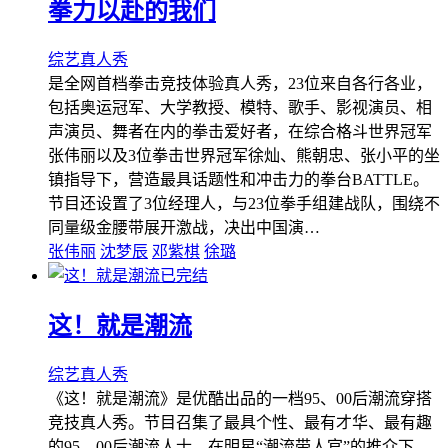
拳力以赴的我们
综艺
真人秀
是全网首档拳击竞技体验真人秀，23位来自各行各业，
包括奥运冠军、大学教授、模特、歌手、影视演员、相
声演员、舞者在内的拳击爱好者，在综合格斗世界冠军
张伟丽以及3位拳击世界冠军徐灿、熊朝忠、张小平的坐
镇指导下，营造最具话题性和冲击力的拳台BATTLE。
节目还设置了3位经理人，与23位拳手组建战队，围绕不
同量级金腰带展开激战，决出中国演…
张伟丽
沈梦辰
邓紫棋
徐璐
已完结
这！就是潮流
综艺
真人秀
《这！就是潮流》是优酷出品的一档95、00后潮流穿搭
竞技真人秀。节目召集了最具个性、最有才华、最有趣
的95、00后潮流人士，在明星“潮流带人官”的推介下，