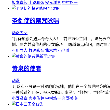
坂本真绫
山路和弘
安元洋贵
中村悠一
全12集
圣剑使的禁咒咏唱
动漫
少女
“我有预感会遇见哥哥大人！” 前世为公主剑士，与兄
侧、与之并肩作战的少女静乃──跨越命运轮回，同时与心
石川界人
竹达彩奈
悠木碧
小仓唯
更新至17集
黄泉的使者
动漫
月落和亚晨是一对双胞胎兄妹，他们在一个与世隔绝的深
一种成对的存在，被人类冠以“幽灵”、“怪物”、“怪兽
小野贤章
宫本侑芽
中村悠一
久野美咲
全12集