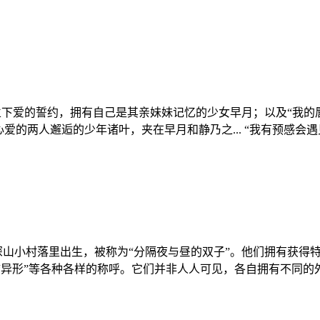
长立下爱的誓约，拥有自己是其亲妹妹记忆的少女早月；以及“我的
爱的两人邂逅的少年诸叶，夹在早月和静乃之... “我有预感
山小村落里出生，被称为“分隔夜与昼的双子”。他们拥有获得
”或“异形”等各种各样的称呼。它们并非人人可见，各自拥有不同