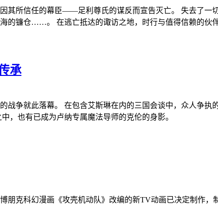
因其所信任的幕臣——足利尊氏的谋反而宣告灭亡。 失去了一
海的镰仓……。 在逃亡抵达的诹访之地，时行与值得信赖的伙
传承
争就此落幕。 在包含艾斯琳在内的三国会谈中，众人争执的焦
之中，也有已成为卢纳专属魔法导师的克伦的身影。
幻漫画《攻壳机动队》改编的新TV动画已决定制作，制作方为Sc