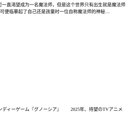
可可一直渴望成为一名魔法师，但是这个世界只有出生就是魔法师
可便临摹起了自己还是孩童时一位自称魔法师的神秘…
ディーゲーム『グノーシア』 2025年、待望のTVアニメ