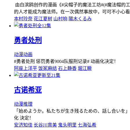
由白滨鸥创作的漫画《#尖帽子的魔法工坊#(#魔法帽的
的人才能成为魔法师。在一次偶然事故中，可可不小心看
本村玲奈
花江夏树
山村响
陽木くるみ
全12集
勇者处刑
动漫
动画
#勇者处刑 惩罚勇者9004队服刑记录# 动画化决定！
阿座上洋平
饭冢麻结
石上静香
堀江瞬
更新至21集
古诺希亚
动漫
推理
「始めようか。私たちが生き残るための、話し合いを」
化 決定！
安济知佳
长谷川育美
鬼头明里
七海弘希