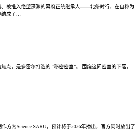
切、被推入绝望深渊的幕府正统继承人——北条时行，在自称为
伴结成了…
点，是多雷尔打造的 “秘密密室”。 围绕这间密室的下落，
ience SARU，预计将于2026年播出，官方同时放出了