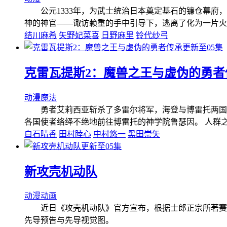
公元1333年，为武士统治日本奠定基石的镰仓幕府，
神的神官——诹访赖重的手中引导下，逃离了化为一片火
结川麻希
矢野妃菜喜
日野麻里
铃代纱弓
更新至05集
克雷瓦提斯2：魔兽之王与虚伪的勇者
动漫
魔法
勇者艾莉西亚斩杀了多雷尔将军，海登与博雷托两国的战
各国使者络绎不绝地前往博雷托的神学院鲁瑟因。 人群
白石晴香
田村睦心
中村悠一
黑田崇矢
更新至05集
新攻壳机动队
动漫
动画
近日《攻壳机动队》官方宣布，根据士郎正宗所著赛博朋克科
先导预告与先导视觉图。