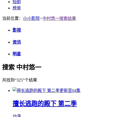
短剧
榜单
当前位置：
小小影院
>
中村悠一搜索结果
影视
资讯
明星
搜索 中村悠一
共找到
“325”
个结果
更新至04集
擅长逃跑的殿下 第二季
动漫