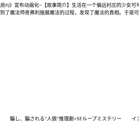
工房#)》宣布动画化~【故事简介】生活在一个偏远村庄的少女
到了魔法师奇弗利施展魔法的过程，发现了魔法的真相。于是可
 騙し、騙される“人狼”推理劇×SFループミステリー イン