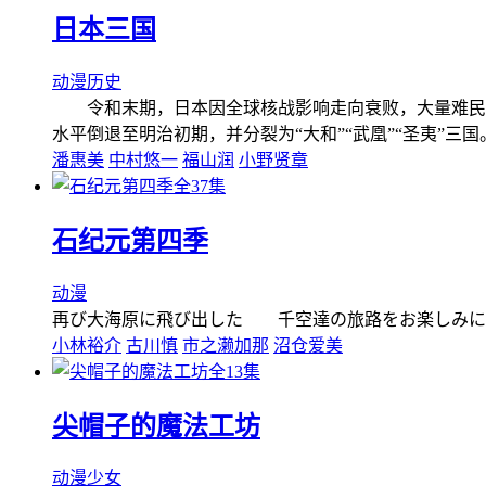
日本三国
动漫
历史
令和末期，日本因全球核战影响走向衰败，大量难民涌
水平倒退至明治初期，并分裂为“大和”“武凰”“圣夷”
潘惠美
中村悠一
福山润
小野贤章
全37集
石纪元第四季
动漫
再び大海原に飛び出した 千空達の旅路をお楽しみに
小林裕介
古川慎
市之濑加那
沼仓爱美
全13集
尖帽子的魔法工坊
动漫
少女