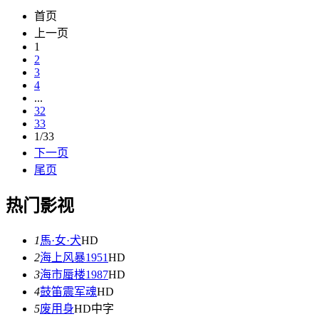
首页
上一页
1
2
3
4
...
32
33
1/33
下一页
尾页
热门影视
1
馬·女·犬
HD
2
海上风暴1951
HD
3
海市蜃楼1987
HD
4
鼓笛震军魂
HD
5
废用身
HD中字