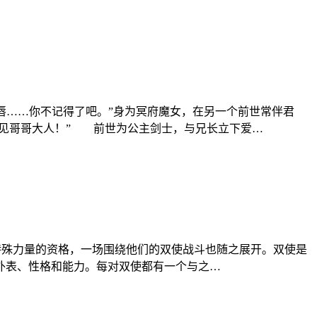
唇……你不记得了吧。”身为冥府魔女，在另一个前世常伴君
会遇见哥哥大人！” 前世为公主剑士，与兄长立下爱…
特殊力量的资格，一场围绕他们的双使战斗也随之展开。双使是
的外表、性格和能力。每对双使都有一个与之…